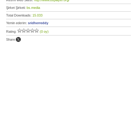
Resmi Web Sitesi:
http://www.bsplayer.org/
Şirket Şirketi:
bs.media
Total Downloads:
15.033
Yemin ederim:
sridherreddy
Rating:
(0 oy)
Share: