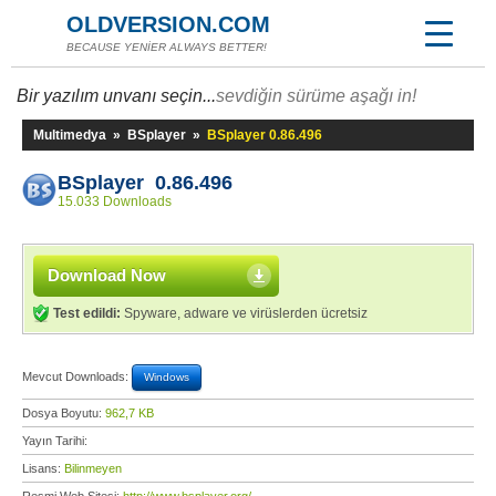
OLDVERSION.COM
BECAUSE YENİER ALWAYS BETTER!
Bir yazılım unvanı seçin...
sevdiğin sürüme aşağı in!
Multimedya
»
BSplayer
»
BSplayer 0.86.496
BSplayer 0.86.496
15.033 Downloads
Download Now
Test edildi:
Spyware, adware ve virüslerden ücretsiz
Mevcut Downloads:
Windows
Dosya Boyutu:
962,7 KB
Yayın Tarihi:
Lisans:
Bilinmeyen