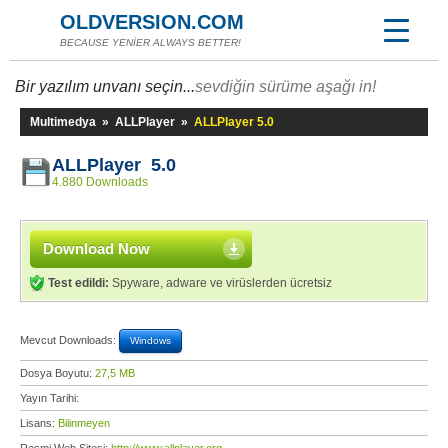
OLDVERSION.COM
BECAUSE YENİER ALWAYS BETTER!
Bir yazılım unvanı seçin...
sevdiğin sürüme aşağı in!
Multimedya
»
ALLPlayer
»
ALLPlayer 5.0
ALLPlayer 5.0
4.880 Downloads
Download Now
Test edildi:
Spyware, adware ve virüslerden ücretsiz
Mevcut Downloads:
Windows
Dosya Boyutu:
27,5 MB
Yayın Tarihi:
Lisans:
Bilinmeyen