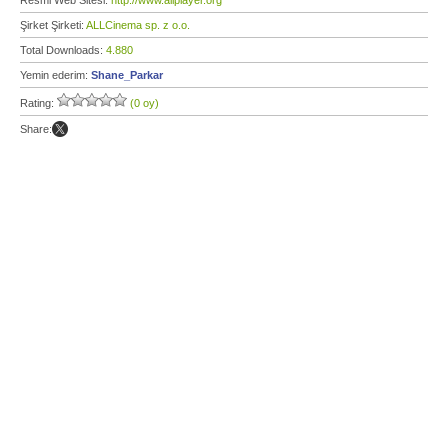
Resmi Web Sitesi:
http://www.allplayer.org
Şirket Şirketi:
ALLCinema sp. z o.o.
Total Downloads:
4.880
Yemin ederim:
Shane_Parkar
Rating:
(0 oy)
Share: