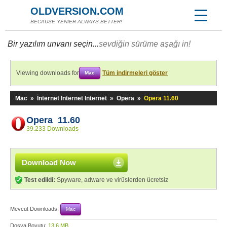
OLDVERSION.COM
BECAUSE YENİER ALWAYS BETTER!
Bir yazılım unvanı seçin...
sevdiğin sürüme aşağı in!
Viewing downloads for
Tüm indirmeleri göster
Mac
Mac
»
İnternet Internet Internet
»
Opera
»
Opera 11.60
Opera 11.60
39.233 Downloads
Download Now
Test edildi:
Spyware, adware ve virüslerden ücretsiz
Mevcut Downloads:
Mac
Dosya Boyutu:
13,6 MB