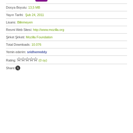
Dosya Boyutu:
13,5 MB
Yayın Tarihi:
Şub 24, 2011
Lisans:
Bilinmeyen
Resmi Web Sitesi:
http://www.mozilla.org
Şirket Şirketi:
Mozilla Foundation
Total Downloads:
10.076
Yemin ederim:
sridherreddy
Rating:
(0 oy)
Share: