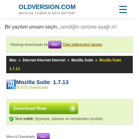
OLDVERSION.COM
BECAUSE YENİER ALWAYS BETTER!
Bir yazılım unvanı seçin...
sevdiğin sürüme aşağı in!
Viewing downloads for
Tüm indirmeleri göster
Mac
Mac
»
İnternet Internet Internet
»
Mozilla Suite
»
Mozilla Suite
1.7.13
Mozilla Suite 1.7.13
10.076 Downloads
Download Now
Test edildi:
Spyware, adware ve virüslerden ücretsiz
Mevcut Downloads:
Mac