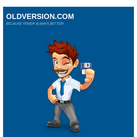
OLDVERSION.COM
BECAUSE YENİER ALWAYS BETTER!