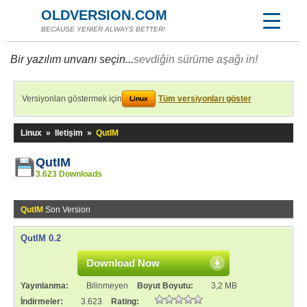
OLDVERSION.COM
BECAUSE YENİER ALWAYS BETTER!
Bir yazılım unvanı seçin...
sevdiğin sürüme aşağı in!
Versiyonları göstermek için
Tüm versiyonları göster
Linux
Linux
»
Iletişim
»
QutIM
QutIM
3.623 Downloads
QutIM
Son Version
QutIM 0.2
Download Now
Yayınlanma:
Bilinmeyen
Boyut Boyutu:
3,2 MB
İndirmeler:
3.623
Rating: