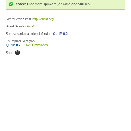
Tested:
Free from spyware, adware and viruses
Resmi Web Sitesi:
http://qutim.org
Şirket Şirketi:
QutIM
Son zamanlarda eklendi Version:
QutIM 0.2
En Popüler Versiyon:
QutIM 0.2
- 3.623 Downloads
Share: