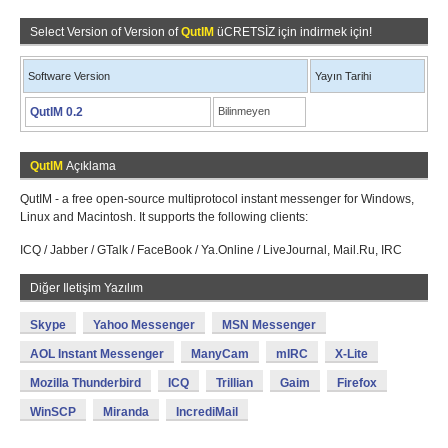
Select Version of Version of
QutIM
üCRETSİZ için indirmek için!
Software Version
Yayın Tarihi
QutIM 0.2
Bilinmeyen
QutIM
Açıklama
QutIM - a free open-source multiprotocol instant messenger for Windows,
Linux and Macintosh. It supports the following clients:
ICQ / Jabber / GTalk / FaceBook / Ya.Online / LiveJournal, Mail.Ru, IRC
Diğer Iletişim Yazılım
Skype
Yahoo Messenger
MSN Messenger
AOL Instant Messenger
ManyCam
mIRC
X-Lite
Mozilla Thunderbird
ICQ
Trillian
Gaim
Firefox
WinSCP
Miranda
IncrediMail