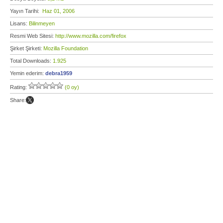
Yayın Tarihi:
Haz 01, 2006
Lisans:
Bilinmeyen
Resmi Web Sitesi:
http://www.mozilla.com/firefox
Şirket Şirketi:
Mozilla Foundation
Total Downloads:
1.925
Yemin ederim:
debra1959
Rating:
(0 oy)
Share: