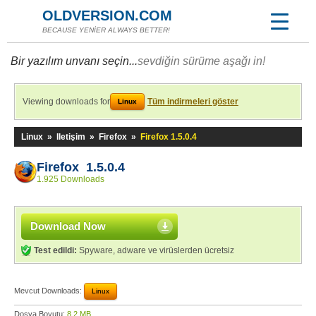
OLDVERSION.COM
BECAUSE YENİER ALWAYS BETTER!
Bir yazılım unvanı seçin...
sevdiğin sürüme aşağı in!
Viewing downloads for
Tüm indirmeleri göster
Linux
Linux
»
Iletişim
»
Firefox
»
Firefox 1.5.0.4
Firefox 1.5.0.4
1.925 Downloads
Download Now
Test edildi:
Spyware, adware ve virüslerden ücretsiz
Mevcut Downloads:
Linux
Dosya Boyutu:
8,2 MB