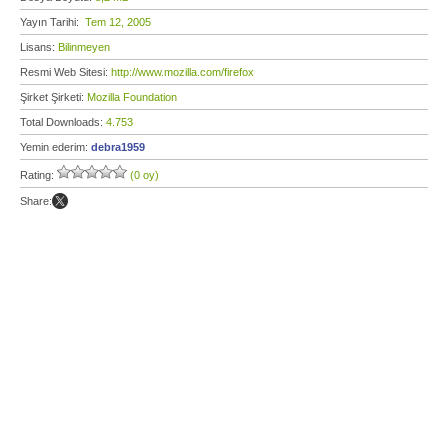
Yayın Tarihi:
Tem 12, 2005
Lisans:
Bilinmeyen
Resmi Web Sitesi:
http://www.mozilla.com/firefox
Şirket Şirketi:
Mozilla Foundation
Total Downloads:
4.753
Yemin ederim:
debra1959
Rating:
(0 oy)
Share: