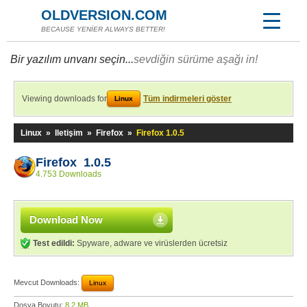
OLDVERSION.COM
BECAUSE YENİER ALWAYS BETTER!
Bir yazılım unvanı seçin...
sevdiğin sürüme aşağı in!
Viewing downloads for
Tüm indirmeleri göster
Linux
Linux
»
Iletişim
»
Firefox
»
Firefox 1.0.5
Firefox 1.0.5
4.753 Downloads
Download Now
Test edildi:
Spyware, adware ve virüslerden ücretsiz
Mevcut Downloads:
Linux
Dosya Boyutu:
8,2 MB