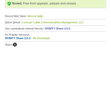
Tested:
Free from spyware, adware and viruses
Resmi Web Sitesi:
Mevcut değil
Şirket Şirketi:
Comcast Cable Communications Management, LLC
Son zamanlarda eklendi Version:
XFINITY Share 2.0-2
En Popüler Versiyon:
XFINITY Share 2.0-2
- 68 Downloads
Share: