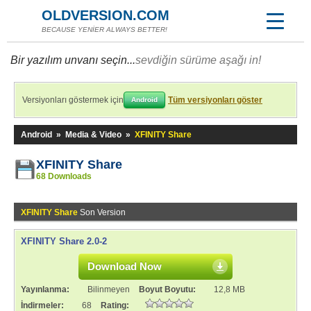
OLDVERSION.COM
BECAUSE YENİER ALWAYS BETTER!
Bir yazılım unvanı seçin...
sevdiğin sürüme aşağı in!
Versiyonları göstermek için
Tüm versiyonları göster
Android
Android
»
Media & Video
»
XFINITY Share
XFINITY Share
68 Downloads
XFINITY Share
Son Version
XFINITY Share 2.0-2
Download Now
Yayınlanma:
Bilinmeyen
Boyut Boyutu:
12,8 MB
İndirmeler:
68
Rating: