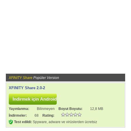
XFINITY Share
Popüler Version
XFINITY Share 2.0-2
Yayınlanma:
Bilinmeyen
Boyut Boyutu:
12,8 MB
İndirmeler:
68
Rating:
Test edildi:
Spyware, adware ve virüslerden ücretsiz