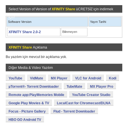
Select Version of Version of
XFINITY Share
üCRETSİZ için indirmek
için!
Software Version
Yayın Tarihi
XFINITY Share 2.0-2
Bilinmeyen
XFINITY Share
Açıklama
Bu yazılım için mevcut bir açıklama yok.
Diğer Media & Video Yazılım
YouTube
VidMate
MX Player
VLC for Android
Kodi
µTorrent®- Torrent Downloader
TubeMate
MX Player Pro
Remote app:PlayMemories Mobile
YouTube Creator Studio
Google Play Movies & TV
LocalCast for Chromecast/DLNA
Focus - Picture Gallery
Flud - Torrent Downloader
HBO GO Android TV