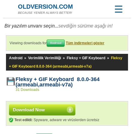
OLDVERSION.COM
BECAUSE YENİER ALWAYS BETTER!
Bir yazılım unvanı seçin...
sevdiğin sürüme aşağı in!
Viewing downloads for
Tüm indirmeleri göster
Android
Android
»
Verimlilik Verimliliği
»
Fleksy + GIF Keyboard
»
Fleksy
+ GIF Keyboard 8.0.0-364 (armeabi,armeabi-v7a)
Fleksy + GIF Keyboard 8.0.0-364
(armeabi,armeabi-v7a)
31 Downloads
Download Now
Test edildi:
Spyware, adware ve virüslerden ücretsiz