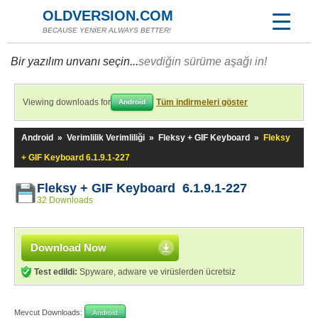
OLDVERSION.COM
BECAUSE YENİER ALWAYS BETTER!
Bir yazılım unvanı seçin...
sevdiğin sürüme aşağı in!
Viewing downloads for
Tüm indirmeleri göster
Android
Android
»
Verimlilik Verimliliği
»
Fleksy + GIF Keyboard
»
Fleksy
+ GIF Keyboard 6.1.9.1-227
Fleksy + GIF Keyboard 6.1.9.1-227
32 Downloads
Download Now
Test edildi:
Spyware, adware ve virüslerden ücretsiz
Mevcut Downloads:
Android