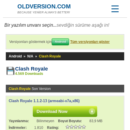
OLDVERSION.COM
BECAUSE YENİER ALWAYS BETTER!
Bir yazılım unvanı seçin...
sevdiğin sürüme aşağı in!
Versiyonları göstermek için
Tüm versiyonları göster
Android
Android
»
N/A
»
Clash Royale
Clash Royale
4.569 Downloads
Clash Royale
Son Version
Clash Royale 1.1.2-13 (armeabi-v7a,x86)
Download Now
Yayınlanma:
Bilinmeyen
Boyut Boyutu:
83,9 MB
İndirmeler:
1.810
Rating: