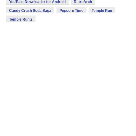
YouTube Downloader for Android
RetroArch
Candy Crush Soda Saga
Popcorn Time
Temple Run
Temple Run 2