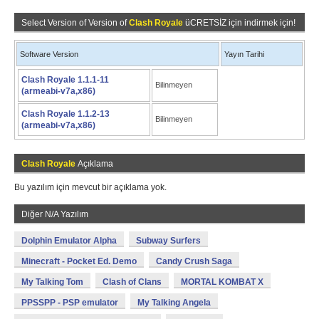
Select Version of Version of
Clash Royale
üCRETSİZ için indirmek için!
Software Version
Yayın Tarihi
Clash Royale 1.1.1-11
Bilinmeyen
(armeabi-v7a,x86)
Clash Royale 1.1.2-13
Bilinmeyen
(armeabi-v7a,x86)
Clash Royale
Açıklama
Bu yazılım için mevcut bir açıklama yok.
Diğer N/A Yazılım
Dolphin Emulator Alpha
Subway Surfers
Minecraft - Pocket Ed. Demo
Candy Crush Saga
My Talking Tom
Clash of Clans
MORTAL KOMBAT X
PPSSPP - PSP emulator
My Talking Angela