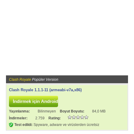
Clash Royale
Popüler Version
Clash Royale 1.1.1-11 (armeabi-v7a,x86)
Yayınlanma:
Bilinmeyen
Boyut Boyutu:
84,0 MB
İndirmeler:
2.759
Rating:
Test edildi:
Spyware, adware ve virüslerden ücretsiz