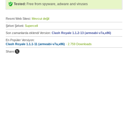
Tested:
Free from spyware, adware and viruses
Resmi Web Sitesi:
Mevcut değil
Şirket Şirketi:
Supercell
Son zamanlarda eklendi Version:
Clash Royale 1.1.2-13 (armeabi-v7a,x86)
En Popüler Versiyon:
Clash Royale 1.1.1-11 (armeabi-v7a,x86)
- 2.759 Downloads
Share: