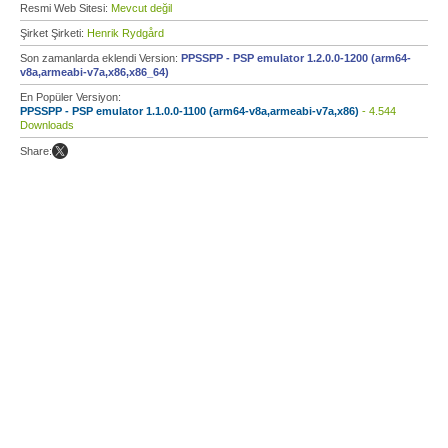
Resmi Web Sitesi:
Mevcut değil
Şirket Şirketi:
Henrik Rydgård
Son zamanlarda eklendi Version:
PPSSPP - PSP emulator 1.2.0.0-1200 (arm64-
v8a,armeabi-v7a,x86,x86_64)
En Popüler Versiyon:
PPSSPP - PSP emulator 1.1.0.0-1100 (arm64-v8a,armeabi-v7a,x86)
- 4.544
Downloads
Share: