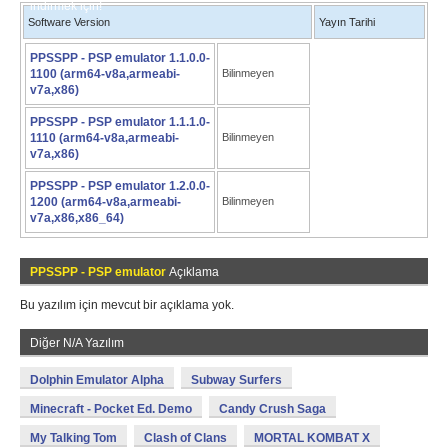
indirmek için!
Software Version
Yayın Tarihi
PPSSPP - PSP emulator 1.1.0.0-
1100 (arm64-v8a,armeabi-
Bilinmeyen
v7a,x86)
PPSSPP - PSP emulator 1.1.1.0-
1110 (arm64-v8a,armeabi-
Bilinmeyen
v7a,x86)
PPSSPP - PSP emulator 1.2.0.0-
1200 (arm64-v8a,armeabi-
Bilinmeyen
v7a,x86,x86_64)
PPSSPP - PSP emulator
Açıklama
Bu yazılım için mevcut bir açıklama yok.
Diğer N/A Yazılım
Dolphin Emulator Alpha
Subway Surfers
Minecraft - Pocket Ed. Demo
Candy Crush Saga
My Talking Tom
Clash of Clans
MORTAL KOMBAT X