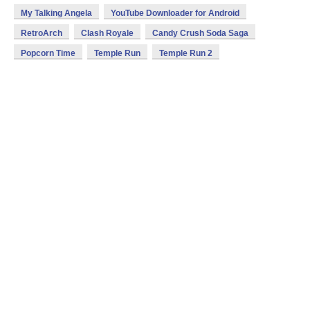
My Talking Angela
YouTube Downloader for Android
RetroArch
Clash Royale
Candy Crush Soda Saga
Popcorn Time
Temple Run
Temple Run 2