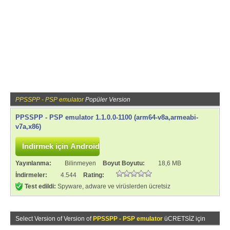
PPSSPP - PSP emulator
Popüler Version
PPSSPP - PSP emulator 1.1.0.0-1100 (arm64-v8a,armeabi-
v7a,x86)
Yayınlanma:
Bilinmeyen
Boyut Boyutu:
18,6 MB
İndirmeler:
4.544
Rating:
Test edildi:
Spyware, adware ve virüslerden ücretsiz
Select Version of Version of
PPSSPP - PSP emulator
üCRETSİZ için