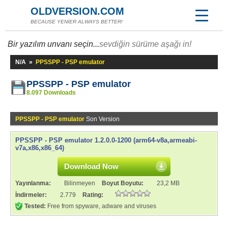
OLDVERSION.COM
BECAUSE YENİER ALWAYS BETTER!
Bir yazılım unvanı seçin...
sevdiğin sürüme aşağı in!
N/A
»
PPSSPP - PSP emulator
PPSSPP - PSP emulator
8.097 Downloads
PPSSPP - PSP emulator
Son Version
PPSSPP - PSP emulator 1.2.0.0-1200 (arm64-v8a,armeabi-
v7a,x86,x86_64)
Download Now
Yayınlanma:
Bilinmeyen
Boyut Boyutu:
23,2 MB
İndirmeler:
2.779
Rating:
Tested:
Free from spyware, adware and viruses