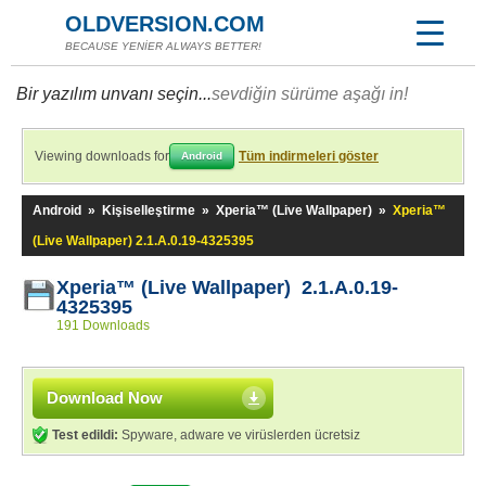
OLDVERSION.COM
BECAUSE YENİER ALWAYS BETTER!
Bir yazılım unvanı seçin...
sevdiğin sürüme aşağı in!
Viewing downloads for
Tüm indirmeleri göster
Android
Android
»
Kişiselleştirme
»
Xperia™ (Live Wallpaper)
»
Xperia™
(Live Wallpaper) 2.1.A.0.19-4325395
Xperia™ (Live Wallpaper) 2.1.A.0.19-
4325395
191 Downloads
Download Now
Test edildi:
Spyware, adware ve virüslerden ücretsiz