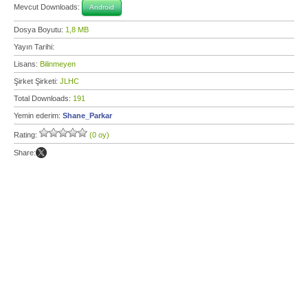
Mevcut Downloads:
Android
Dosya Boyutu:
1,8 MB
Yayın Tarihi:
Lisans:
Bilinmeyen
Şirket Şirketi:
JLHC
Total Downloads:
191
Yemin ederim:
Shane_Parkar
Rating:
(0 oy)
Share: