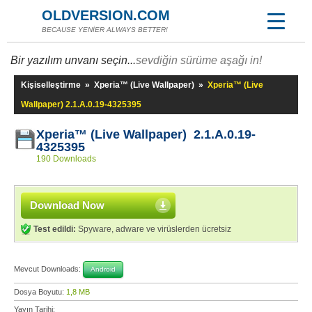
OLDVERSION.COM
BECAUSE YENİER ALWAYS BETTER!
Bir yazılım unvanı seçin...
sevdiğin sürüme aşağı in!
Kişiselleştirme
»
Xperia™ (Live Wallpaper)
»
Xperia™ (Live
Wallpaper) 2.1.A.0.19-4325395
Xperia™ (Live Wallpaper) 2.1.A.0.19-
4325395
190 Downloads
Download Now
Test edildi:
Spyware, adware ve virüslerden ücretsiz
Mevcut Downloads:
Android
Dosya Boyutu:
1,8 MB
Yayın Tarihi: