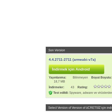
Son Version
4.4.2711-2711 (armeabi-v7a)
Yayınlanma:
Bilinmeyen
Boyut Boyutu
18,7 MB
İndirmeler:
43
Rating:
Test edildi:
Spyware, adware ve virüslerden
Select Version of Version of
üCRETSİZ için indi