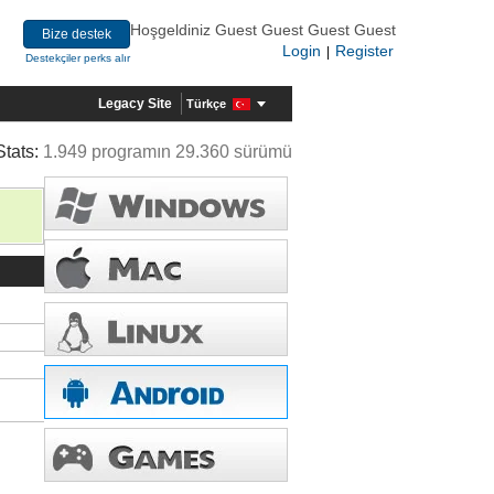
Hoşgeldiniz Guest Guest Guest Guest
Bize destek
Login
Register
|
Destekçiler perks alır
Legacy Site
Türkçe
Stats:
1.949 programın 29.360 sürümü