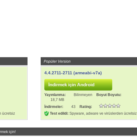
Popüler Version
4.4.2711-2711 (armeabi-v7a)
:
Yayınlanma:
Bilinmeyen
Boyut Boyutu:
18,7 MB
İndirmeler:
43
Rating:
 ücretsiz
Test edildi:
Spyware, adware ve virüslerden ücretsiz
rmek için!