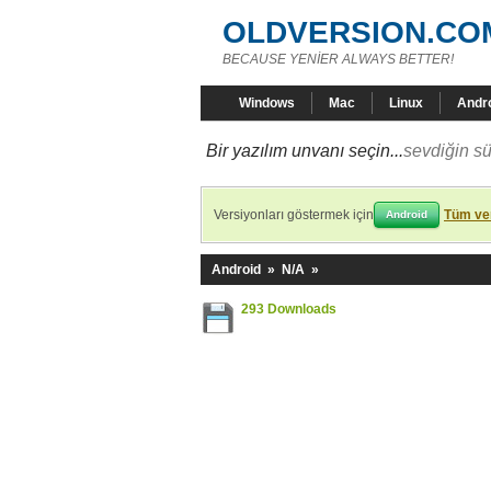
OLDVERSION.CO
BECAUSE YENİER ALWAYS BETTER!
Windows
Mac
Linux
Andr
Bir yazılım unvanı seçin...
sevdiğin sü
Versiyonları göstermek için
Tüm ver
Android
Android
»
N/A
»
293 Downloads