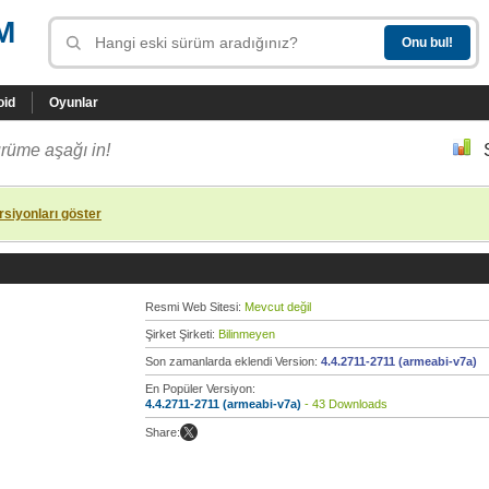
M
oid
Oyunlar
rüme aşağı in!
siyonları göster
Resmi Web Sitesi:
Mevcut değil
Şirket Şirketi:
Bilinmeyen
Son zamanlarda eklendi Version:
4.4.2711-2711 (armeabi-v7a)
En Popüler Versiyon:
4.4.2711-2711 (armeabi-v7a)
- 43 Downloads
Share: