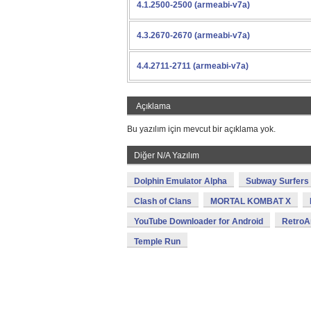
4.1.2500-2500 (armeabi-v7a)
4.3.2670-2670 (armeabi-v7a)
4.4.2711-2711 (armeabi-v7a)
Açıklama
Bu yazılım için mevcut bir açıklama yok.
Diğer N/A Yazılım
Dolphin Emulator Alpha
Subway Surfers
Clash of Clans
MORTAL KOMBAT X
YouTube Downloader for Android
RetroA
Temple Run