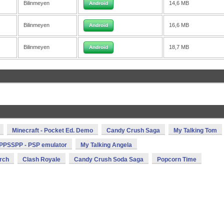
Bilinmeyen
14,6 MB
Android
Bilinmeyen
16,6 MB
Android
Bilinmeyen
18,7 MB
Android
Minecraft - Pocket Ed. Demo
Candy Crush Saga
My Talking Tom
PPSSPP - PSP emulator
My Talking Angela
rch
Clash Royale
Candy Crush Soda Saga
Popcorn Time