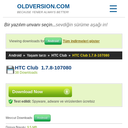
OLDVERSION.COM
BECAUSE YENİER ALWAYS BETTER!
Bir yazılım unvanı seçin...
sevdiğin sürüme aşağı in!
Viewing downloads for
Tüm indirmeleri göster
Android
Android
»
Yaşam tarzı
»
HTC Club
»
HTC Club 1.7.8-107080
HTC Club 1.7.8-107080
38 Downloads
Download Now
Test edildi:
Spyware, adware ve virüslerden ücretsiz
Mevcut Downloads:
Android
Dosya Boyutu:
9,5 MB