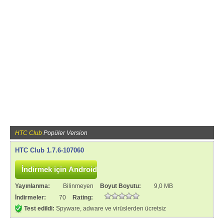
HTC Club
Popüler Version
HTC Club 1.7.6-107060
Yayınlanma:
Bilinmeyen
Boyut Boyutu:
9,0 MB
İndirmeler:
70
Rating:
Test edildi:
Spyware, adware ve virüslerden ücretsiz