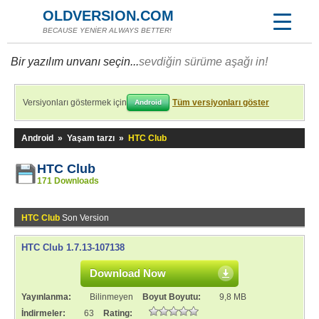
OLDVERSION.COM
BECAUSE YENİER ALWAYS BETTER!
Bir yazılım unvanı seçin...
sevdiğin sürüme aşağı in!
Versiyonları göstermek için
Tüm versiyonları göster
Android
Android
»
Yaşam tarzı
»
HTC Club
HTC Club
171 Downloads
HTC Club
Son Version
HTC Club 1.7.13-107138
Download Now
Yayınlanma:
Bilinmeyen
Boyut Boyutu:
9,8 MB
İndirmeler:
63
Rating: