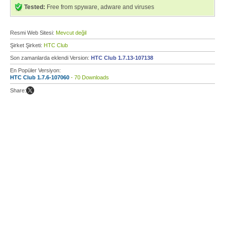
Tested:
Free from spyware, adware and viruses
Resmi Web Sitesi:
Mevcut değil
Şirket Şirketi:
HTC Club
Son zamanlarda eklendi Version:
HTC Club 1.7.13-107138
En Popüler Versiyon:
HTC Club 1.7.6-107060
- 70 Downloads
Share: