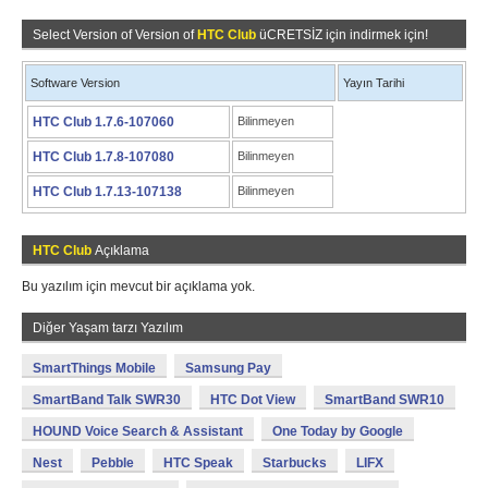
Select Version of Version of
HTC Club
üCRETSİZ için indirmek için!
Software Version
Yayın Tarihi
HTC Club 1.7.6-107060
Bilinmeyen
HTC Club 1.7.8-107080
Bilinmeyen
HTC Club 1.7.13-107138
Bilinmeyen
HTC Club
Açıklama
Bu yazılım için mevcut bir açıklama yok.
Diğer Yaşam tarzı Yazılım
SmartThings Mobile
Samsung Pay
SmartBand Talk SWR30
HTC Dot View
SmartBand SWR10
HOUND Voice Search & Assistant
One Today by Google
Nest
Pebble
HTC Speak
Starbucks
LIFX