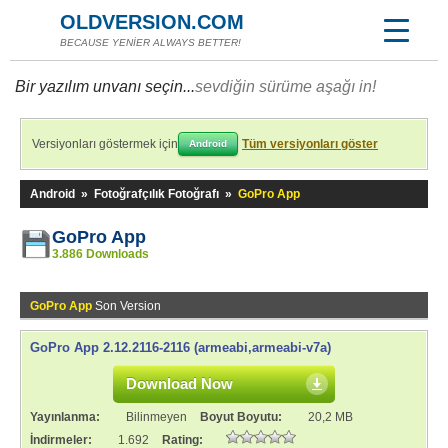
OLDVERSION.COM
BECAUSE YENİER ALWAYS BETTER!
Bir yazılım unvanı seçin...
sevdiğin sürüme aşağı in!
Versiyonları göstermek için
Tüm versiyonları göster
Android
Android
»
Fotoğrafçılık Fotoğrafı
»
GoPro App
GoPro App
3.886 Downloads
GoPro App
Son Version
GoPro App 2.12.2116-2116 (armeabi,armeabi-v7a)
Download Now
Yayınlanma:
Bilinmeyen
Boyut Boyutu:
20,2 MB
İndirmeler:
1.692
Rating: