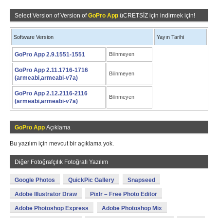
Select Version of Version of
GoPro App
üCRETSİZ için indirmek için!
Software Version
Yayın Tarihi
GoPro App 2.9.1551-1551
Bilinmeyen
GoPro App 2.11.1716-1716
Bilinmeyen
(armeabi,armeabi-v7a)
GoPro App 2.12.2116-2116
Bilinmeyen
(armeabi,armeabi-v7a)
GoPro App
Açıklama
Bu yazılım için mevcut bir açıklama yok.
Diğer Fotoğrafçılık Fotoğrafı Yazılım
Google Photos
QuickPic Gallery
Snapseed
Adobe Illustrator Draw
Pixlr – Free Photo Editor
Adobe Photoshop Express
Adobe Photoshop Mix