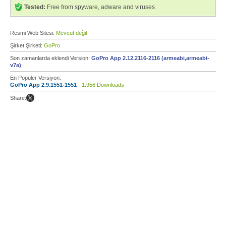
Tested:
Free from spyware, adware and viruses
Resmi Web Sitesi:
Mevcut değil
Şirket Şirketi:
GoPro
Son zamanlarda eklendi Version:
GoPro App 2.12.2116-2116 (armeabi,armeabi-
v7a)
En Popüler Versiyon:
GoPro App 2.9.1551-1551
- 1.956 Downloads
Share: