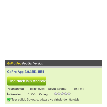
GoPro App
Popüler Version
GoPro App 2.9.1551-1551
Yayınlanma:
Bilinmeyen
Boyut Boyutu:
19,4 MB
İndirmeler:
1.956
Rating:
Test edildi:
Spyware, adware ve virüslerden ücretsiz