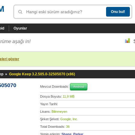
M
oid
Oyunlar
rüme aşağı in!
leri göster
ep
»
Google Keep 3.2.505.0-32505070 (x86)
505070
Mevcut Downloads:
Android
Dosya Boyutu:
11,9 MB
Yayın Tarihi:
Lisans:
Bilinmeyen
Şirket Şirketi:
Google, Inc.
Total Downloads:
36
Yemin ederim:
Shane_Parkar