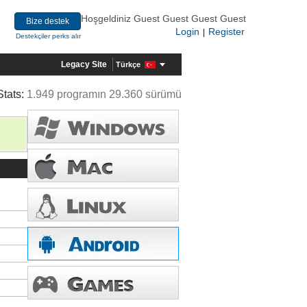
Hoşgeldiniz Guest Guest Guest Guest
Bize destek
Login
Register
|
Destekçiler perks alır
Legacy Site
Türkçe
Stats:
1.949 programın 29.360 sürümü