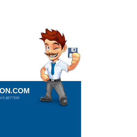
ION.COM
YS BETTER!