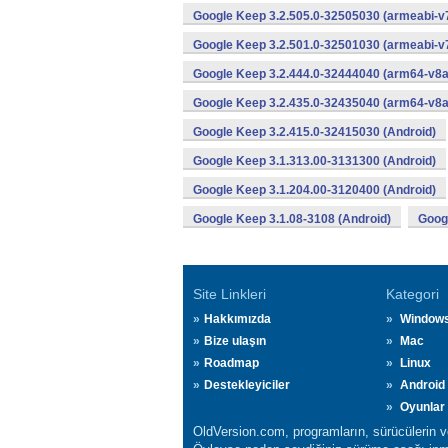
Google Keep 3.2.505.0-32505030 (armeabi-v7
Google Keep 3.2.501.0-32501030 (armeabi-v7
Google Keep 3.2.444.0-32444040 (arm64-v8a
Google Keep 3.2.435.0-32435040 (arm64-v8a
Google Keep 3.2.415.0-32415030 (Android)
Google Keep 3.1.313.00-3131300 (Android)
Google Keep 3.1.204.00-3120400 (Android)
Google Keep 3.1.08-3108 (Android)
Googl
Site Linkleri
Kategori
Hakkımızda
Window
Bize ulaşın
Mac
Roadmap
Linux
Destekleyiciler
Android
Oyunlar
OldVersion.com, programların, sürücülerin ve 