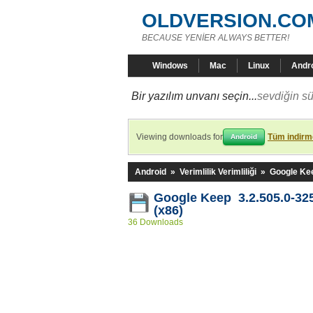
OLDVERSION.CO
BECAUSE YENİER ALWAYS BETTER!
Windows
Mac
Linux
Andr
Bir yazılım unvanı seçin...
sevdiğin sü
Viewing downloads for
Tüm indirme
Android
Android
»
Verimlilik Verimliliği
»
Google Ke
Google Keep 3.2.505.0-32
(x86)
36 Downloads