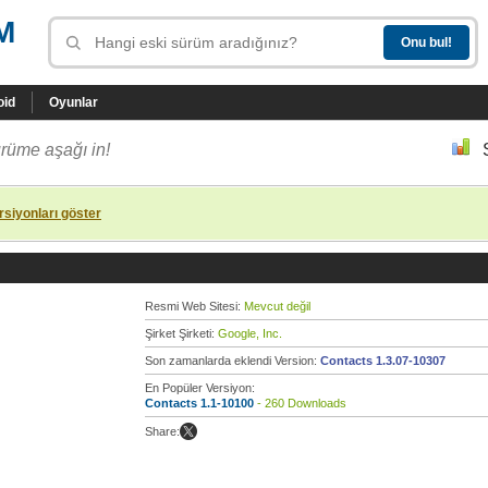
M
oid
Oyunlar
rüme aşağı in!
siyonları göster
Resmi Web Sitesi:
Mevcut değil
Şirket Şirketi:
Google, Inc.
Son zamanlarda eklendi Version:
Contacts 1.3.07-10307
En Popüler Versiyon:
Contacts 1.1-10100
- 260 Downloads
Share: