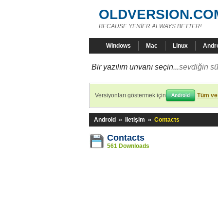
OLDVERSION.CO
BECAUSE YENİER ALWAYS BETTER!
Windows
Mac
Linux
Andr
Bir yazılım unvanı seçin...
sevdiğin sü
Versiyonları göstermek için
Tüm ver
Android
Android
»
Iletişim
»
Contacts
Contacts
561 Downloads