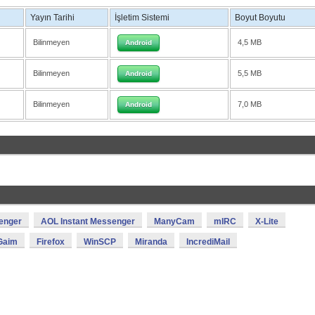
Yayın Tarihi
İşletim Sistemi
Boyut Boyutu
Bilinmeyen
4,5 MB
Android
Bilinmeyen
5,5 MB
Android
Bilinmeyen
7,0 MB
Android
enger
AOL Instant Messenger
ManyCam
mIRC
X-Lite
Gaim
Firefox
WinSCP
Miranda
IncrediMail