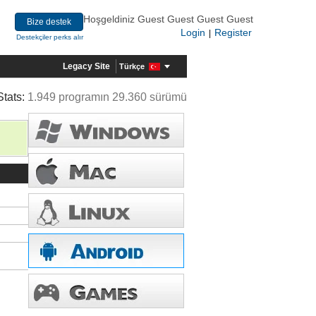
Hoşgeldiniz Guest Guest Guest Guest
Bize destek
Login
Register
|
Destekçiler perks alır
Legacy Site
Türkçe
Stats:
1.949 programın 29.360 sürümü