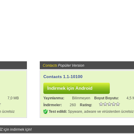
Contacts
Popüler Version
Contacts 1.1-10100
:
7,0 MB
Yayınlanma:
Bilinmeyen
Boyut Boyutu:
4,5
İndirmeler:
260
Rating:
 ücretsiz
Test edildi:
Spyware, adware ve virüslerden ücretsiz
için indirmek için!