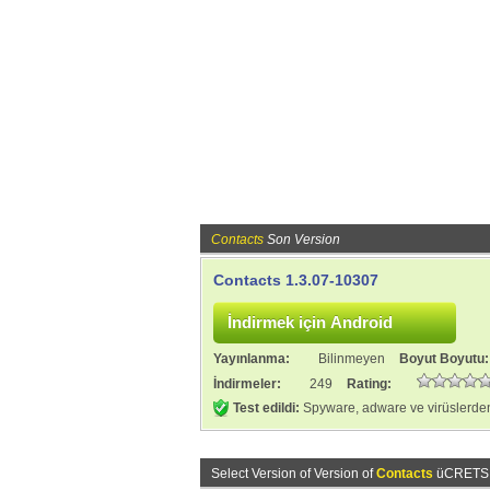
Contacts
Son Version
Contacts 1.3.07-10307
Yayınlanma:
Bilinmeyen
Boyut Boyutu
İndirmeler:
249
Rating:
Test edildi:
Spyware, adware ve virüslerden
Select Version of Version of
Contacts
üCRETSİZ 