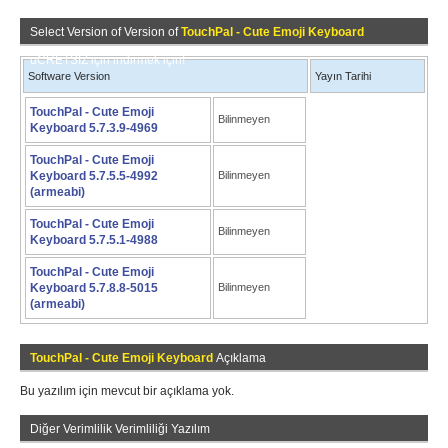
Select Version of Version of
TouchPal - Cute Emoji Keyboard
üCRETSİZ için indirmek için!
Software Version
Yayın Tarihi
TouchPal - Cute Emoji
Bilinmeyen
Keyboard 5.7.3.9-4969
TouchPal - Cute Emoji
Keyboard 5.7.5.5-4992
Bilinmeyen
(armeabi)
TouchPal - Cute Emoji
Bilinmeyen
Keyboard 5.7.5.1-4988
TouchPal - Cute Emoji
Keyboard 5.7.8.8-5015
Bilinmeyen
(armeabi)
TouchPal - Cute Emoji Keyboard
Açıklama
Bu yazılım için mevcut bir açıklama yok.
Diğer Verimlilik Verimliliği Yazılım