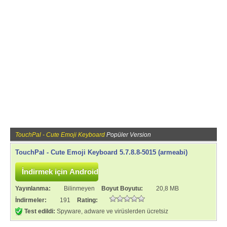
TouchPal - Cute Emoji Keyboard
Popüler Version
TouchPal - Cute Emoji Keyboard 5.7.8.8-5015 (armeabi)
Yayınlanma:
Bilinmeyen
Boyut Boyutu:
20,8 MB
İndirmeler:
191
Rating:
Test edildi:
Spyware, adware ve virüslerden ücretsiz