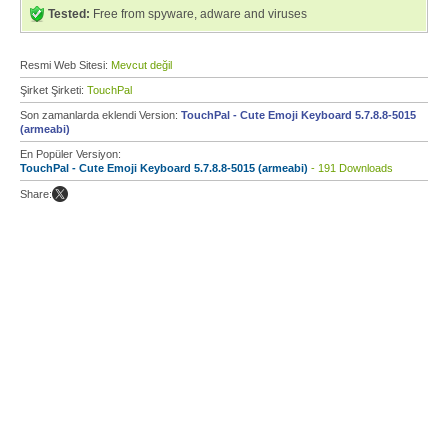
Tested:
Free from spyware, adware and viruses
Resmi Web Sitesi:
Mevcut değil
Şirket Şirketi:
TouchPal
Son zamanlarda eklendi Version:
TouchPal - Cute Emoji Keyboard 5.7.8.8-5015
(armeabi)
En Popüler Versiyon:
TouchPal - Cute Emoji Keyboard 5.7.8.8-5015 (armeabi)
- 191 Downloads
Share: