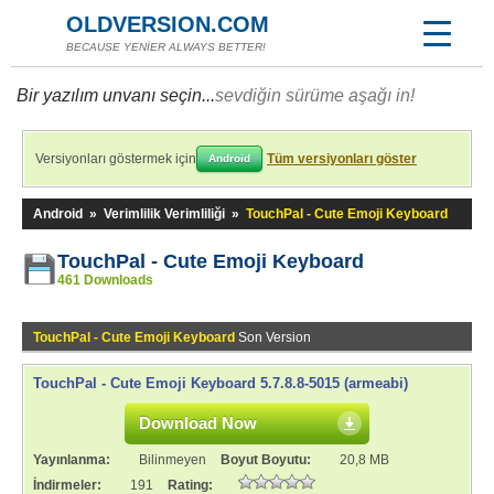
OLDVERSION.COM
BECAUSE YENİER ALWAYS BETTER!
Bir yazılım unvanı seçin...
sevdiğin sürüme aşağı in!
Versiyonları göstermek için
Tüm versiyonları göster
Android
Android
»
Verimlilik Verimliliği
»
TouchPal - Cute Emoji Keyboard
TouchPal - Cute Emoji Keyboard
461 Downloads
TouchPal - Cute Emoji Keyboard
Son Version
TouchPal - Cute Emoji Keyboard 5.7.8.8-5015 (armeabi)
Download Now
Yayınlanma:
Bilinmeyen
Boyut Boyutu:
20,8 MB
İndirmeler:
191
Rating: