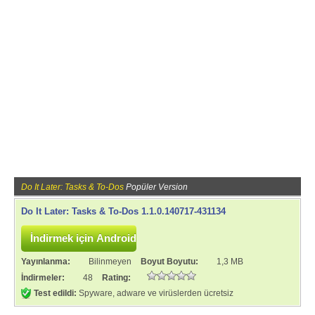
Do It Later: Tasks & To-Dos
Popüler Version
Do It Later: Tasks & To-Dos 1.1.0.140717-431134
Yayınlanma:
Bilinmeyen
Boyut Boyutu:
1,3 MB
İndirmeler:
48
Rating:
Test edildi:
Spyware, adware ve virüslerden ücretsiz