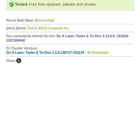
Tested:
Free from spyware, adware and viruses
Resmi Web Sitesi:
Mevcut değil
Şirket Şirketi:
ZenUI, ASUS Computer Inc.
Son zamanlarda eklendi Version:
Do It Later: Tasks & To-Dos 2.13.0.8_151029-
1521300042
En Popüler Versiyon:
Do It Later: Tasks & To-Dos 1.1.0.140717-431134
- 48 Downloads
Share: