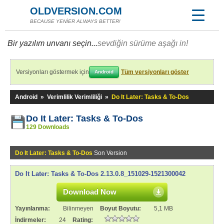
OLDVERSION.COM
BECAUSE YENİER ALWAYS BETTER!
Bir yazılım unvanı seçin...
sevdiğin sürüme aşağı in!
Versiyonları göstermek için
Tüm versiyonları göster
Android
Android
»
Verimlilik Verimliliği
»
Do It Later: Tasks & To-Dos
Do It Later: Tasks & To-Dos
129 Downloads
Do It Later: Tasks & To-Dos
Son Version
Do It Later: Tasks & To-Dos 2.13.0.8_151029-1521300042
Download Now
Yayınlanma:
Bilinmeyen
Boyut Boyutu:
5,1 MB
İndirmeler:
24
Rating: