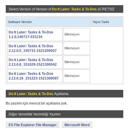
Select Version of Version of
Do It Later: Tasks & To-Dos
üCRETSİZ
için indirmek için!
Software Version
Yayın Tarihi
Do It Later: Tasks & To-Dos
Bilinmeyen
1.1.0.140717-431134
Do It Later: Tasks & To-Dos
Bilinmeyen
2.12.0.5_150731-1521200027
Do It Later: Tasks & To-Dos
Bilinmeyen
2.13.0.8_151029-1521300042
Do It Later: Tasks & To-Dos
Bilinmeyen
2.13.0.19_151223-1521300097
Do It Later: Tasks & To-Dos
Açıklama
Bu yazılım için mevcut bir açıklama yok.
Diğer Verimlilik Verimliliği Yazılım
ES File Explorer File Manager
Microsoft Word