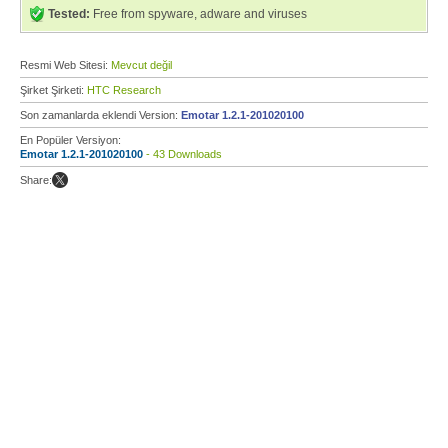
Tested:
Free from spyware, adware and viruses
Resmi Web Sitesi:
Mevcut değil
Şirket Şirketi:
HTC Research
Son zamanlarda eklendi Version:
Emotar 1.2.1-201020100
En Popüler Versiyon:
Emotar 1.2.1-201020100
- 43 Downloads
Share: