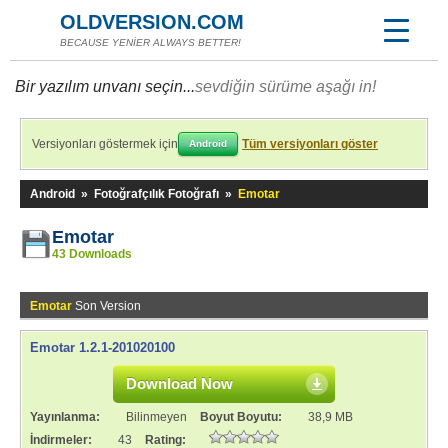
OLDVERSION.COM
BECAUSE YENİER ALWAYS BETTER!
Bir yazılım unvanı seçin...
sevdiğin sürüme aşağı in!
Versiyonları göstermek için
Tüm versiyonları göster
Android
Android
»
Fotoğrafçılık Fotoğrafı
»
Emotar
Emotar
43 Downloads
Emotar
Son Version
Emotar 1.2.1-201020100
Download Now
Yayınlanma:
Bilinmeyen
Boyut Boyutu:
38,9 MB
İndirmeler:
43
Rating: