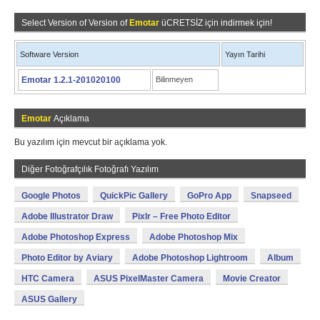
Select Version of Version of
Emotar
üCRETSİZ için indirmek için!
Software Version
Yayın Tarihi
Emotar 1.2.1-201020100
Bilinmeyen
Emotar
Açıklama
Bu yazılım için mevcut bir açıklama yok.
Diğer Fotoğrafçılık Fotoğrafı Yazılım
Google Photos
QuickPic Gallery
GoPro App
Snapseed
Adobe Illustrator Draw
Pixlr – Free Photo Editor
Adobe Photoshop Express
Adobe Photoshop Mix
Photo Editor by Aviary
Adobe Photoshop Lightroom
Album
HTC Camera
ASUS PixelMaster Camera
Movie Creator
ASUS Gallery