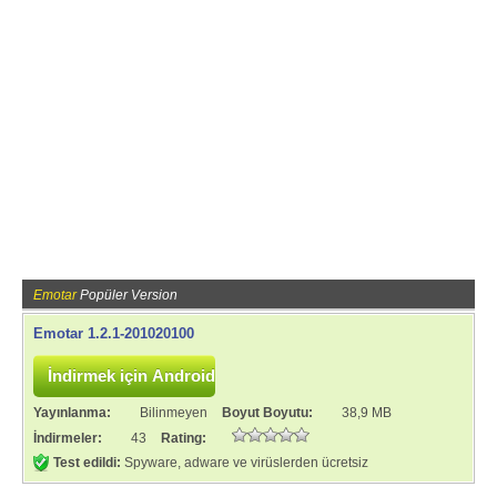
Emotar
Popüler Version
Emotar 1.2.1-201020100
Yayınlanma:
Bilinmeyen
Boyut Boyutu:
38,9 MB
İndirmeler:
43
Rating:
Test edildi:
Spyware, adware ve virüslerden ücretsiz