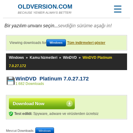
OLDVERSION.COM
BECAUSE YENİER ALWAYS BETTER!
Bir yazılım unvanı seçin...
sevdiğin sürüme aşağı in!
Viewing downloads for
Tüm indirmeleri göster
Windows
Windows
»
Kamu hizmetleri
»
WinDVD
»
WinDVD Platinum
7.0.27.172
WinDVD Platinum 7.0.27.172
1.682 Downloads
Download Now
Test edildi:
Spyware, adware ve virüslerden ücretsiz
Mevcut Downloads:
Windows