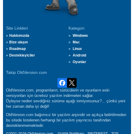
Site Linkleri
Kategori
Hakkımızda
Windows
Bize ulaşın
Mac
Roadmap
Linux
Destekleyiciler
Android
Oyunlar
Takip OldVersion.com
OldVersion.com, programların, sürücülerin ve oyunların eski
versiyonları için ücretsiz yazılım indirmeleri sağlar.
Öyleyse neden sevdiğiniz sürüme aşağı inmiyorsunuz?... çünkü yeni
her zaman daha iyi değil!
OldVersion.com bağımsız bir yazılım arşividir ve açıkça belirtilmeden
bu sitede listelenen herhangi bir yazılım yayıncısı tarafından
desteklenmemektedir.
©2001-2026 OldVersion.com.
Gizlilik Politikası
PINTEREST
TOS