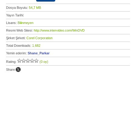
Dosya Boyutu:
54,7 MB
Yayın Tarihi:
Lisans:
Bilinmeyen
Resmi Web Sitesi:
http://www.intervideo.com/WinDVD
Şirket Şirketi:
Corel Corporation
Total Downloads:
1.682
Yemin ederim:
Shane_Parkar
Rating:
(0 oy)
Share: