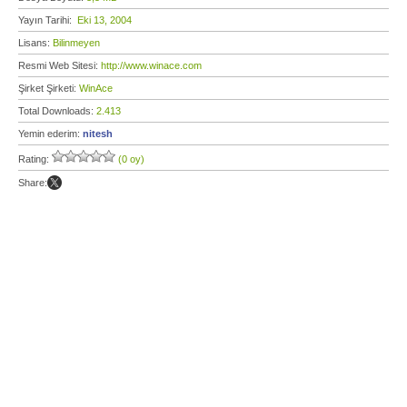
Yayın Tarihi:
Eki 13, 2004
Lisans:
Bilinmeyen
Resmi Web Sitesi:
http://www.winace.com
Şirket Şirketi:
WinAce
Total Downloads:
2.413
Yemin ederim:
nitesh
Rating:
(0 oy)
Share: