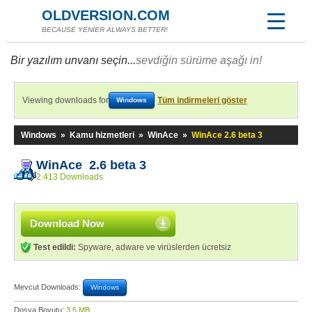
OLDVERSION.COM
BECAUSE YENİER ALWAYS BETTER!
Bir yazılım unvanı seçin...
sevdiğin sürüme aşağı in!
Viewing downloads for
Tüm indirmeleri göster
Windows
Windows
»
Kamu hizmetleri
»
WinAce
»
WinAce 2.6 beta 3
WinAce 2.6 beta 3
2.413 Downloads
Download Now
Test edildi:
Spyware, adware ve virüslerden ücretsiz
Mevcut Downloads:
Windows
Dosya Boyutu:
3,5 MB