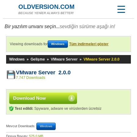
OLDVERSION.COM
BECAUSE YENİER ALWAYS BETTER!
Bir yazılım unvanı seçin...
sevdiğin sürüme aşağı in!
Viewing downloads for
Tüm indirmeleri göster
Windows
Windows
»
Gelişme
»
VMware Server
»
VMware Server 2.0.0
VMware Server 2.0.0
7.747 Downloads
Download Now
Test edildi:
Spyware, adware ve virüslerden ücretsiz
Mevcut Downloads:
Windows
Dosya Boyutu:
575,0 MB