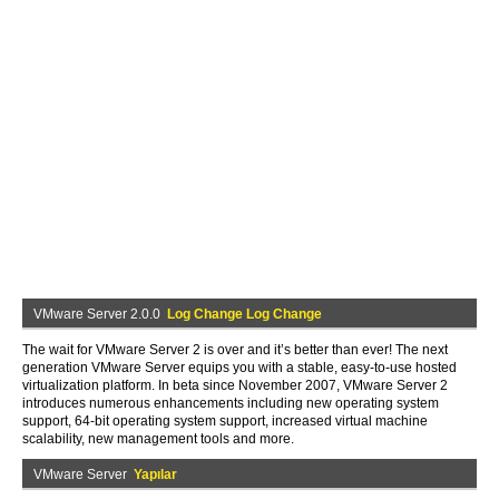
VMware Server 2.0.0
Log Change Log Change
The wait for VMware Server 2 is over and it’s better than ever! The next
generation VMware Server equips you with a stable, easy-to-use hosted
virtualization platform. In beta since November 2007, VMware Server 2
introduces numerous enhancements including new operating system
support, 64-bit operating system support, increased virtual machine
scalability, new management tools and more.
VMware Server
Yapılar