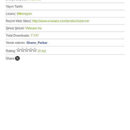
Yayın Tarihi:
Lisans:
Bilinmeyen
Resmi Web Sitesi:
http://www.vmware.com/products/server
Şirket Şirketi:
VMware Inc
Total Downloads:
7.747
Yemin ederim:
Shane_Parkar
Rating:
(0 oy)
Share: