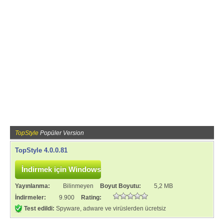
TopStyle
Popüler Version
TopStyle 4.0.0.81
Yayınlanma:
Bilinmeyen
Boyut Boyutu:
5,2 MB
İndirmeler:
9.900
Rating:
Test edildi:
Spyware, adware ve virüslerden ücretsiz