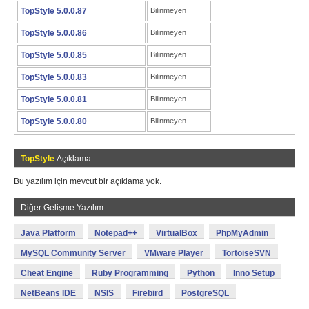
TopStyle 5.0.0.87
Bilinmeyen
TopStyle 5.0.0.86
Bilinmeyen
TopStyle 5.0.0.85
Bilinmeyen
TopStyle 5.0.0.83
Bilinmeyen
TopStyle 5.0.0.81
Bilinmeyen
TopStyle 5.0.0.80
Bilinmeyen
TopStyle
Açıklama
Bu yazılım için mevcut bir açıklama yok.
Diğer Gelişme Yazılım
Java Platform
Notepad++
VirtualBox
PhpMyAdmin
MySQL Community Server
VMware Player
TortoiseSVN
Cheat Engine
Ruby Programming
Python
Inno Setup
NetBeans IDE
NSIS
Firebird
PostgreSQL