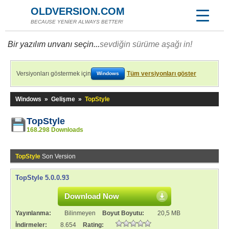
OLDVERSION.COM
BECAUSE YENİER ALWAYS BETTER!
Bir yazılım unvanı seçin...
sevdiğin sürüme aşağı in!
Versiyonları göstermek için
Tüm versiyonları göster
Windows
Windows
»
Gelişme
»
TopStyle
TopStyle
168.298 Downloads
TopStyle
Son Version
TopStyle 5.0.0.93
Download Now
Yayınlanma:
Bilinmeyen
Boyut Boyutu:
20,5 MB
İndirmeler:
8.654
Rating: