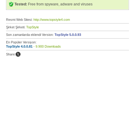
Tested:
Free from spyware, adware and viruses
Resmi Web Sitesi:
http://www.topstyle4.com
Şirket Şirketi:
TopStyle
Son zamanlarda eklendi Version:
TopStyle 5.0.0.93
En Popüler Versiyon:
TopStyle 4.0.0.81
- 9.900 Downloads
Share: