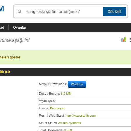
M
oid
Oyunlar
rüme aşağı in!
eleri göster
fIt 8.0
Mevcut Downloads:
Windows
Dosya Boyutu:
8,2 MB
Yayın Tarihi:
Lisans:
Bilinmeyen
Resmi Web Sitesi:
http://www.stuffit.com
Şirket Şirketi:
Allume Systems
Total Downloads:
9.958