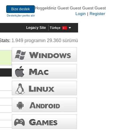
Hoşgeldiniz Guest Guest Guest Guest
Bize destek
Login
Register
|
Destekçiler perks alır
Legacy Site
Türkçe
Stats:
1.949 programın 29.360 sürümü