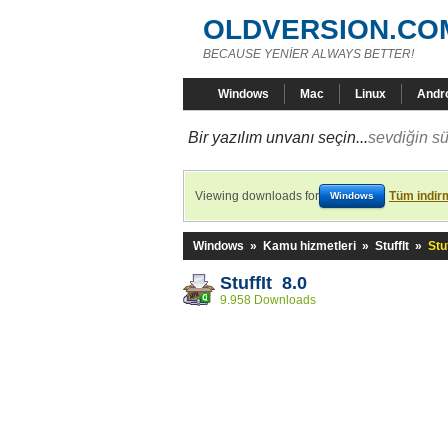
OLDVERSION.CO
BECAUSE YENİER ALWAYS BETTER!
Windows
Mac
Linux
Andr
Bir yazılım unvanı seçin...
sevdiğin sü
Viewing downloads for
Tüm indirm
Windows
Windows
»
Kamu hizmetleri
»
StuffIt
»
Stuf
StuffIt 8.0
9.958 Downloads