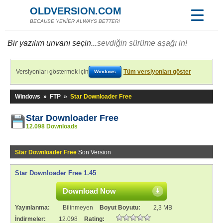
OLDVERSION.COM
BECAUSE YENİER ALWAYS BETTER!
Bir yazılım unvanı seçin...
sevdiğin sürüme aşağı in!
Versiyonları göstermek için
Tüm versiyonları göster
Windows
Windows
»
FTP
»
Star Downloader Free
Star Downloader Free
12.098 Downloads
Star Downloader Free
Son Version
Star Downloader Free 1.45
Download Now
Yayınlanma:
Bilinmeyen
Boyut Boyutu:
2,3 MB
İndirmeler:
12.098
Rating: