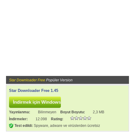
Star Downloader Free
Popüler Version
Star Downloader Free 1.45
Yayınlanma:
Bilinmeyen
Boyut Boyutu:
2,3 MB
İndirmeler:
12.098
Rating:
Test edildi:
Spyware, adware ve virüslerden ücretsiz