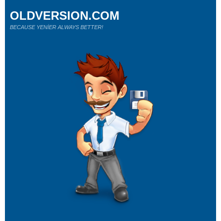
OLDVERSION.COM
BECAUSE YENİER ALWAYS BETTER!