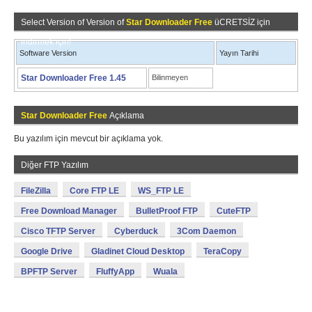
Select Version of Version of
Star Downloader Free
üCRETSİZ için
indirmek için!
Software Version
Yayın Tarihi
Star Downloader Free 1.45
Bilinmeyen
Star Downloader Free
Açıklama
Bu yazılım için mevcut bir açıklama yok.
Diğer FTP Yazılım
FileZilla
Core FTP LE
WS_FTP LE
Free Download Manager
BulletProof FTP
CuteFTP
Cisco TFTP Server
Cyberduck
3Com Daemon
Google Drive
Gladinet Cloud Desktop
TeraCopy
BPFTP Server
FluffyApp
Wuala