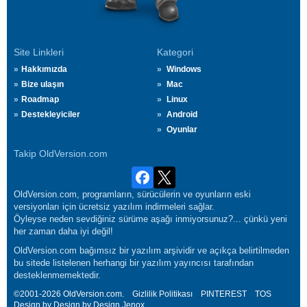
Site Linkleri
Kategori
Hakkımızda
Windows
Bize ulaşın
Mac
Roadmap
Linux
Destekleyiciler
Android
Oyunlar
Takip OldVersion.com
OldVersion.com, programların, sürücülerin ve oyunların eski
versiyonları için ücretsiz yazılım indirmeleri sağlar.
Öyleyse neden sevdiğiniz sürüme aşağı inmiyorsunuz?... çünkü yeni
her zaman daha iyi değil!
OldVersion.com bağımsız bir yazılım arşividir ve açıkça belirtilmeden
bu sitede listelenen herhangi bir yazılım yayıncısı tarafından
desteklenmemektedir.
©2001-2026 OldVersion.com.
Gizlilik Politikası
PINTEREST
TOS
Design by Design by Design
Jenox