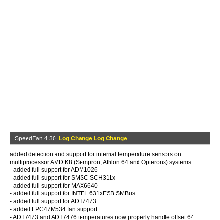
SpeedFan 4.30
Log Change Log Change
added detection and support for internal temperature sensors on
multiprocessor AMD K8 (Sempron, Athlon 64 and Opterons) systems
- added full support for ADM1026
- added full support for SMSC SCH311x
- added full support for MAX6640
- added full support for INTEL 631xESB SMBus
- added full support for ADT7473
- added LPC47M534 fan support
- ADT7473 and ADT7476 temperatures now properly handle offset 64