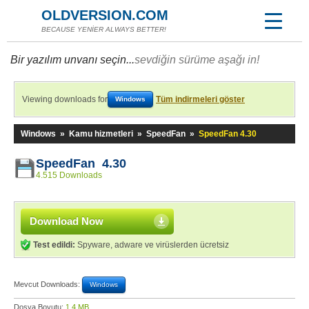
OLDVERSION.COM
BECAUSE YENİER ALWAYS BETTER!
Bir yazılım unvanı seçin...
sevdiğin sürüme aşağı in!
Viewing downloads for
Tüm indirmeleri göster
Windows
Windows
»
Kamu hizmetleri
»
SpeedFan
»
SpeedFan 4.30
SpeedFan 4.30
4.515 Downloads
Download Now
Test edildi:
Spyware, adware ve virüslerden ücretsiz
Mevcut Downloads:
Windows
Dosya Boyutu:
1,4 MB