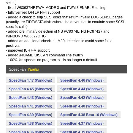
setting
- fixed W83637HF PWM MODE 3 and PWM 3 ENABLE setting
- fully verified DFI LP NF4 support
- added a check to skip SCSI disks that return invalid LOG SENSE pages
(usually are EIDE/SATA disks where the driver tries to emulate some SCSI
specific calls)
- added preliminary detection of NS PC8374L, NS PC87427 and
WINBOND W83627DHG
- added an additional check in LM80 detection to avoid some false
positives
- improved ICH7-M support
- added /NOAMDK8SCAN command line switch
- 100% fan speeds on program exit is no longer a default
SpeedFan
Yapılar
SpeedFan 4.47 (Windows)
SpeedFan 4.46 (Windows)
SpeedFan 4.45 (Windows)
SpeedFan 4.44 (Windows)
SpeedFan 4.43 (Windows)
SpeedFan 4.42 (Windows)
SpeedFan 4.41 (Windows)
SpeedFan 4.40 (Windows)
SpeedFan 4.39 (Windows)
SpeedFan 4.38 Beta 10 (Windows)
SpeedFan 4.38 (Windows)
SpeedFan 4.37 (Windows)
SpeedFan 4.36 (Windows)
SpeedFan 4.35 (Windows)