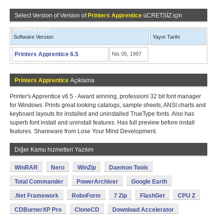
Select Version of Version of
Printers Apprentice
üCRETSİZ için
indirmek için!
Software Version
Yayın Tarihi
Printers Apprentice 6.5
Nis 05, 1997
Printers Apprentice
Açıklama
Printer's Apprentice v6.5 - Award winning, professionl 32 bit font manager
for Windows. Prints great looking catalogs, sample sheets, ANSI charts and
keyboard layouts for installed and uninstalled TrueType fonts. Also has
superb font install and uninstall features. Has full preview before install
features. Shareware from Lose Your Mind Development.
Diğer Kamu hizmetleri Yazılım
WinRAR
Nero
WinZip
Daemon Tools
Total Commander
PowerArchiver
Google Earth
.Net Framework
RoboForm
7 Zip
FlashGet
CPU Z
CDBurnerXP Pro
CloneCD
Download Accelerator