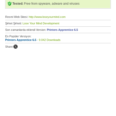
Tested:
Free from spyware, adware and viruses
Resmi Web Sitesi:
http://www.loseyourmind.com
Şirket Şirketi:
Lose Your Mind Development
Son zamanlarda eklendi Version:
Printers Apprentice 6.5
En Popüler Versiyon:
Printers Apprentice 6.5
- 9.042 Downloads
Share: