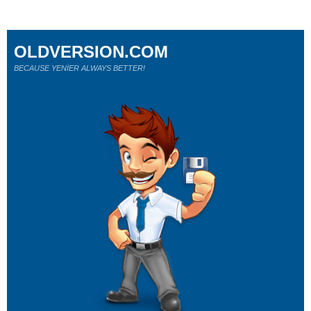
OLDVERSION.COM
BECAUSE YENİER ALWAYS BETTER!