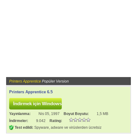
Printers Apprentice
Popüler Version
Printers Apprentice 6.5
Yayınlanma:
Nis 05, 1997
Boyut Boyutu:
1,5 MB
İndirmeler:
9.042
Rating:
Test edildi:
Spyware, adware ve virüslerden ücretsiz