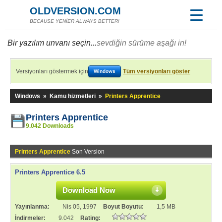
OLDVERSION.COM
BECAUSE YENİER ALWAYS BETTER!
Bir yazılım unvanı seçin...
sevdiğin sürüme aşağı in!
Versiyonları göstermek için
Tüm versiyonları göster
Windows
Windows
»
Kamu hizmetleri
»
Printers Apprentice
Printers Apprentice
9.042 Downloads
Printers Apprentice
Son Version
Printers Apprentice 6.5
Download Now
Yayınlanma:
Nis 05, 1997
Boyut Boyutu:
1,5 MB
İndirmeler:
9.042
Rating: