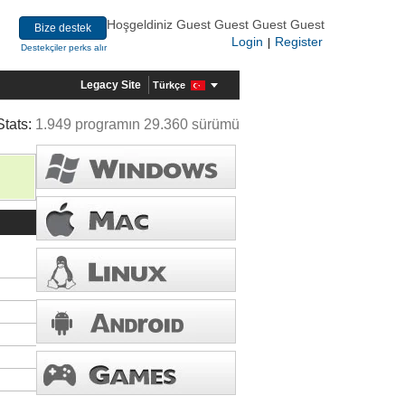
Hoşgeldiniz Guest Guest Guest Guest
Bize destek
Login
Register
|
Destekçiler perks alır
Legacy Site
Türkçe
Stats:
1.949 programın 29.360 sürümü