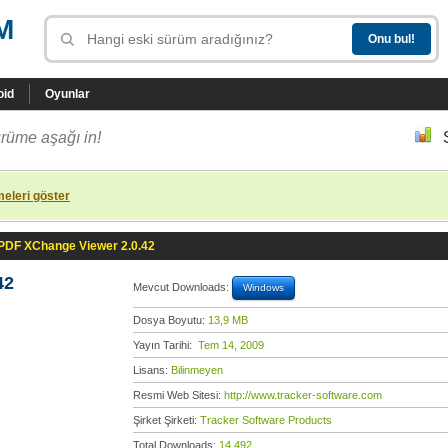
M
oid
Oyunlar
rüme aşağı in!
eleri göster
PDF XChange Viewer 2.0.42
42
Mevcut Downloads:
Windows
Dosya Boyutu:
13,9 MB
Yayın Tarihi:
Tem 14, 2009
Lisans:
Bilinmeyen
Resmi Web Sitesi:
http://www.tracker-software.com
Şirket Şirketi:
Tracker Software Products
Total Downloads:
14.492