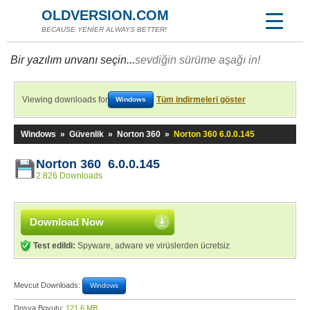
OLDVERSION.COM
BECAUSE YENİER ALWAYS BETTER!
Bir yazılım unvanı seçin...
sevdiğin sürüme aşağı in!
Viewing downloads for
Tüm indirmeleri göster
Windows
Windows
»
Güvenlik
»
Norton 360
»
Norton 360 6.0.0.145
Norton 360 6.0.0.145
2.826 Downloads
Download Now
Test edildi:
Spyware, adware ve virüslerden ücretsiz
Mevcut Downloads:
Windows
Dosya Boyutu:
121,6 MB