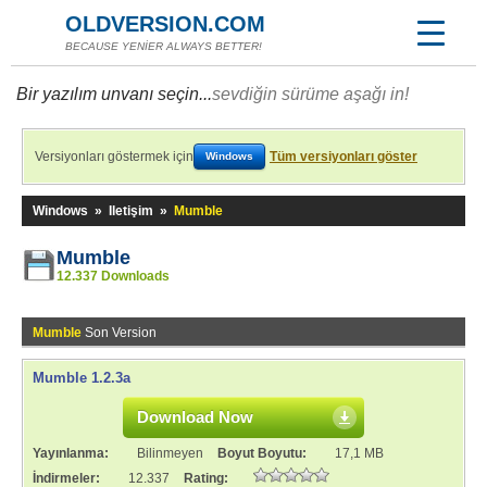
OLDVERSION.COM
BECAUSE YENİER ALWAYS BETTER!
Bir yazılım unvanı seçin...
sevdiğin sürüme aşağı in!
Versiyonları göstermek için
Tüm versiyonları göster
Windows
Windows
»
Iletişim
»
Mumble
Mumble
12.337 Downloads
Mumble
Son Version
Mumble 1.2.3a
Download Now
Yayınlanma:
Bilinmeyen
Boyut Boyutu:
17,1 MB
İndirmeler:
12.337
Rating: