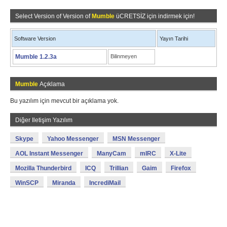
Select Version of Version of
Mumble
üCRETSİZ için indirmek için!
Software Version
Yayın Tarihi
Mumble 1.2.3a
Bilinmeyen
Mumble
Açıklama
Bu yazılım için mevcut bir açıklama yok.
Diğer Iletişim Yazılım
Skype
Yahoo Messenger
MSN Messenger
AOL Instant Messenger
ManyCam
mIRC
X-Lite
Mozilla Thunderbird
ICQ
Trillian
Gaim
Firefox
WinSCP
Miranda
IncrediMail