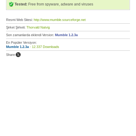
Tested:
Free from spyware, adware and viruses
Resmi Web Sitesi:
http://www.mumble.sourceforge.net
Şirket Şirketi:
Thorvald Natvig
Son zamanlarda eklendi Version:
Mumble 1.2.3a
En Popüler Versiyon:
Mumble 1.2.3a
- 12.337 Downloads
Share: