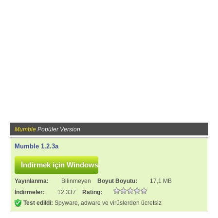
Mumble
Popüler Version
Mumble 1.2.3a
Yayınlanma:
Bilinmeyen
Boyut Boyutu:
17,1 MB
İndirmeler:
12.337
Rating:
Test edildi:
Spyware, adware ve virüslerden ücretsiz