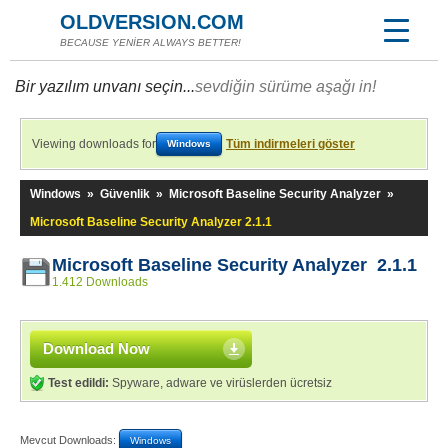
OLDVERSION.COM
BECAUSE YENİER ALWAYS BETTER!
Bir yazılım unvanı seçin...
sevdiğin sürüme aşağı in!
Viewing downloads for
Tüm indirmeleri göster
Windows
Windows
»
Güvenlik
»
Microsoft Baseline Security Analyzer
»
Microsoft Baseline Security Analyzer 2.1.1
Microsoft Baseline Security Analyzer 2.1.1
1.412 Downloads
Download Now
Test edildi:
Spyware, adware ve virüslerden ücretsiz
Mevcut Downloads:
Windows