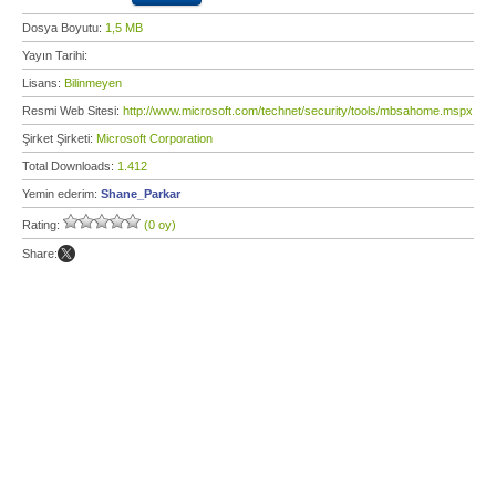
Dosya Boyutu:
1,5 MB
Yayın Tarihi:
Lisans:
Bilinmeyen
Resmi Web Sitesi:
http://www.microsoft.com/technet/security/tools/mbsahome.mspx
Şirket Şirketi:
Microsoft Corporation
Total Downloads:
1.412
Yemin ederim:
Shane_Parkar
Rating:
(0 oy)
Share: