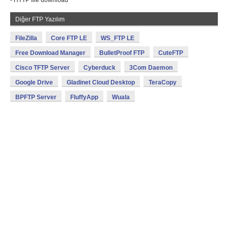
- HTTP file download
Diğer FTP Yazılım
FileZilla
Core FTP LE
WS_FTP LE
Free Download Manager
BulletProof FTP
CuteFTP
Cisco TFTP Server
Cyberduck
3Com Daemon
Google Drive
Gladinet Cloud Desktop
TeraCopy
BPFTP Server
FluffyApp
Wuala