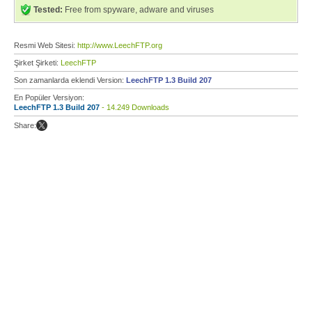
Tested:
Free from spyware, adware and viruses
Resmi Web Sitesi:
http://www.LeechFTP.org
Şirket Şirketi:
LeechFTP
Son zamanlarda eklendi Version:
LeechFTP 1.3 Build 207
En Popüler Versiyon:
LeechFTP 1.3 Build 207
- 14.249 Downloads
Share: