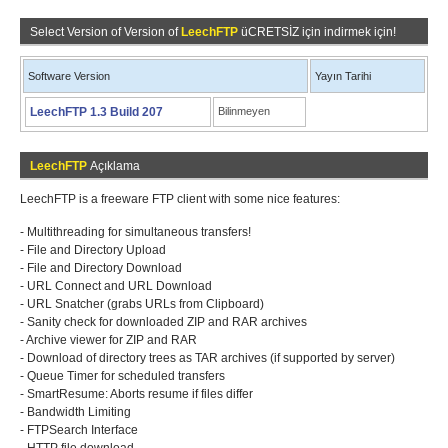
Select Version of Version of
LeechFTP
üCRETSİZ için indirmek için!
Software Version
Yayın Tarihi
LeechFTP 1.3 Build 207
Bilinmeyen
LeechFTP
Açıklama
LeechFTP is a freeware FTP client with some nice features:
- Multithreading for simultaneous transfers!
- File and Directory Upload
- File and Directory Download
- URL Connect and URL Download
- URL Snatcher (grabs URLs from Clipboard)
- Sanity check for downloaded ZIP and RAR archives
- Archive viewer for ZIP and RAR
- Download of directory trees as TAR archives (if supported by server)
- Queue Timer for scheduled transfers
- SmartResume: Aborts resume if files differ
- Bandwidth Limiting
- FTPSearch Interface