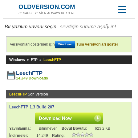
OLDVERSION.COM
BECAUSE YENİER ALWAYS BETTER!
Bir yazılım unvanı seçin...
sevdiğin sürüme aşağı in!
Versiyonları göstermek için
Tüm versiyonları göster
Windows
Windows
»
FTP
»
LeechFTP
LeechFTP
14.249 Downloads
LeechFTP
Son Version
LeechFTP 1.3 Build 207
Download Now
Yayınlanma:
Bilinmeyen
Boyut Boyutu:
623,2 KB
İndirmeler:
14.249
Rating: