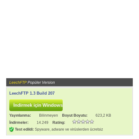
LeechFTP
Popüler Version
LeechFTP 1.3 Build 207
Yayınlanma:
Bilinmeyen
Boyut Boyutu:
623,2 KB
İndirmeler:
14.249
Rating:
Test edildi:
Spyware, adware ve virüslerden ücretsiz