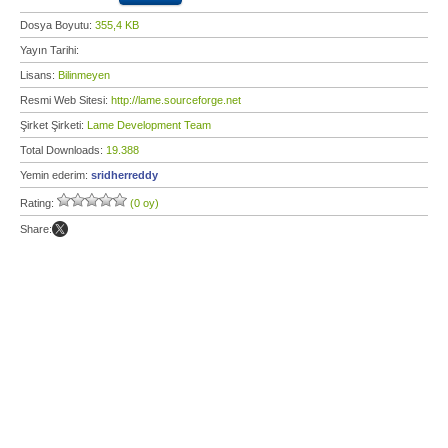
Dosya Boyutu:
355,4 KB
Yayın Tarihi:
Lisans:
Bilinmeyen
Resmi Web Sitesi:
http://lame.sourceforge.net
Şirket Şirketi:
Lame Development Team
Total Downloads:
19.388
Yemin ederim:
sridherreddy
Rating:
(0 oy)
Share: