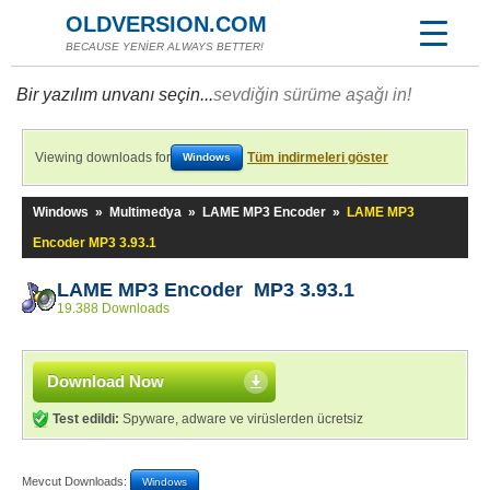
OLDVERSION.COM
BECAUSE YENİER ALWAYS BETTER!
Bir yazılım unvanı seçin...
sevdiğin sürüme aşağı in!
Viewing downloads for
Tüm indirmeleri göster
Windows
Windows
»
Multimedya
»
LAME MP3 Encoder
»
LAME MP3
Encoder MP3 3.93.1
LAME MP3 Encoder MP3 3.93.1
19.388 Downloads
Download Now
Test edildi:
Spyware, adware ve virüslerden ücretsiz
Mevcut Downloads:
Windows