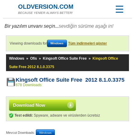
OLDVERSION.COM
BECAUSE YENİER ALWAYS BETTER!
Bir yazılım unvanı seçin...
sevdiğin sürüme aşağı in!
Viewing downloads for
Tüm indirmeleri göster
Windows
Windows
»
Ofis
»
Kingsoft Office Suite Free
»
Kingsoft Office
Suite Free 2012 8.1.0.3375
Kingsoft Office Suite Free 2012 8.1.0.3375
678 Downloads
Download Now
Test edildi:
Spyware, adware ve virüslerden ücretsiz
Mevcut Downloads:
Windows