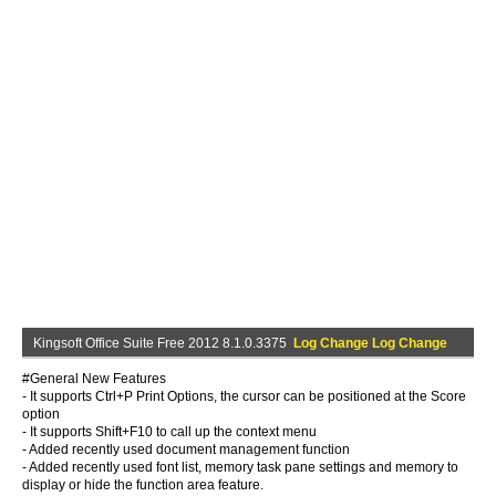
Kingsoft Office Suite Free 2012 8.1.0.3375
Log Change Log Change
#General New Features
- It supports Ctrl+P Print Options, the cursor can be positioned at the Score
option
- It supports Shift+F10 to call up the context menu
- Added recently used document management function
- Added recently used font list, memory task pane settings and memory to
display or hide the function area feature.