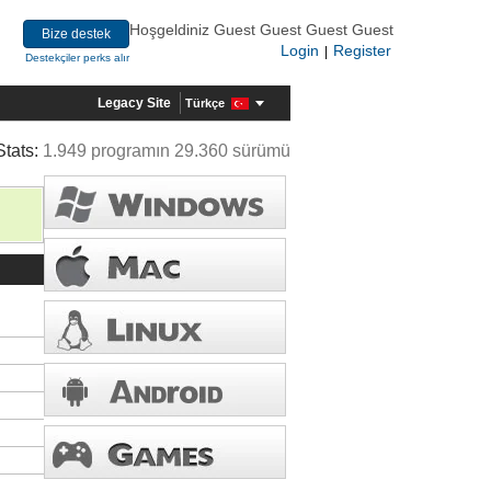
Hoşgeldiniz Guest Guest Guest Guest
Bize destek
Login
Register
|
Destekçiler perks alır
Legacy Site
Türkçe
Stats:
1.949 programın 29.360 sürümü