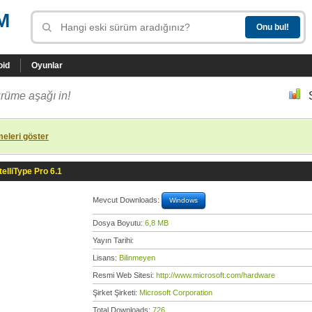
M
oid
Oyunlar
rüme aşağı in!
eleri göster
telliType Pro 6.1
Mevcut Downloads:
Windows
Dosya Boyutu:
6,8 MB
Yayın Tarihi:
Lisans:
Bilinmeyen
Resmi Web Sitesi:
http://www.microsoft.com/hardware
Şirket Şirketi:
Microsoft Corporation
Total Downloads:
726