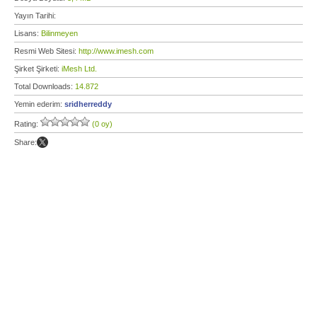
Yayın Tarihi:
Lisans:
Bilinmeyen
Resmi Web Sitesi:
http://www.imesh.com
Şirket Şirketi:
iMesh Ltd.
Total Downloads:
14.872
Yemin ederim:
sridherreddy
Rating:
(0 oy)
Share: