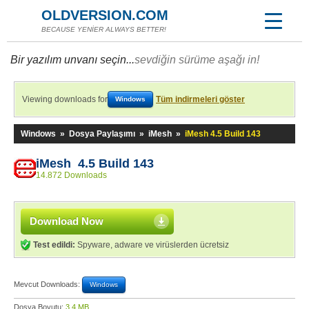
OLDVERSION.COM
BECAUSE YENİER ALWAYS BETTER!
Bir yazılım unvanı seçin...
sevdiğin sürüme aşağı in!
Viewing downloads for
Tüm indirmeleri göster
Windows
Windows
»
Dosya Paylaşımı
»
iMesh
»
iMesh 4.5 Build 143
iMesh 4.5 Build 143
14.872 Downloads
Download Now
Test edildi:
Spyware, adware ve virüslerden ücretsiz
Mevcut Downloads:
Windows
Dosya Boyutu:
3,4 MB