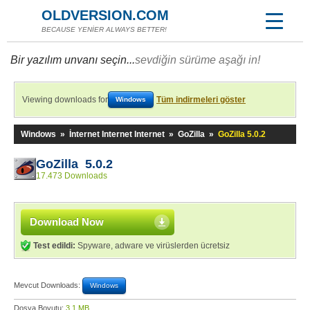
OLDVERSION.COM
BECAUSE YENİER ALWAYS BETTER!
Bir yazılım unvanı seçin...
sevdiğin sürüme aşağı in!
Viewing downloads for
Tüm indirmeleri göster
Windows
Windows
»
İnternet Internet Internet
»
GoZilla
»
GoZilla 5.0.2
GoZilla 5.0.2
17.473 Downloads
Download Now
Test edildi:
Spyware, adware ve virüslerden ücretsiz
Mevcut Downloads:
Windows
Dosya Boyutu:
3,1 MB