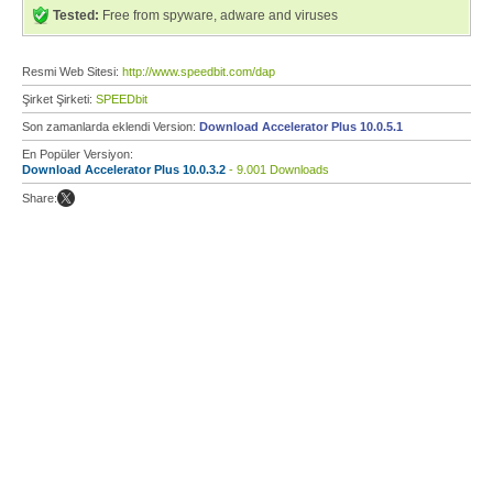
Tested:
Free from spyware, adware and viruses
Resmi Web Sitesi:
http://www.speedbit.com/dap
Şirket Şirketi:
SPEEDbit
Son zamanlarda eklendi Version:
Download Accelerator Plus 10.0.5.1
En Popüler Versiyon:
Download Accelerator Plus 10.0.3.2
- 9.001 Downloads
Share: