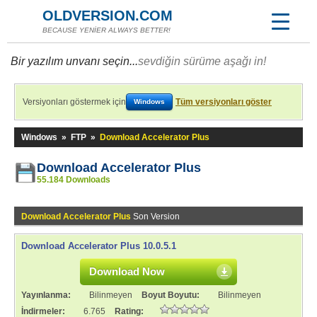
OLDVERSION.COM
BECAUSE YENİER ALWAYS BETTER!
Bir yazılım unvanı seçin...
sevdiğin sürüme aşağı in!
Versiyonları göstermek için
Tüm versiyonları göster
Windows
Windows
»
FTP
»
Download Accelerator Plus
Download Accelerator Plus
55.184 Downloads
Download Accelerator Plus
Son Version
Download Accelerator Plus 10.0.5.1
Download Now
Yayınlanma:
Bilinmeyen
Boyut Boyutu:
Bilinmeyen
İndirmeler:
6.765
Rating: