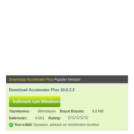
Download Accelerator Plus
Popüler Version
Download Accelerator Plus 10.0.3.2
Yayınlanma:
Bilinmeyen
Boyut Boyutu:
9,8 MB
İndirmeler:
9.001
Rating:
Test edildi:
Spyware, adware ve virüslerden ücretsiz