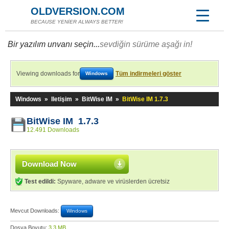
OLDVERSION.COM
BECAUSE YENİER ALWAYS BETTER!
Bir yazılım unvanı seçin...
sevdiğin sürüme aşağı in!
Viewing downloads for
Tüm indirmeleri göster
Windows
Windows
»
Iletişim
»
BitWise IM
»
BitWise IM 1.7.3
BitWise IM 1.7.3
12.491 Downloads
Download Now
Test edildi:
Spyware, adware ve virüslerden ücretsiz
Mevcut Downloads:
Windows
Dosya Boyutu:
3,3 MB