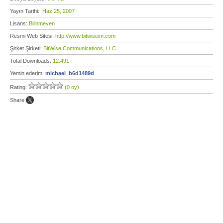
Yayın Tarihi:
Haz 25, 2007
Lisans:
Bilinmeyen
Resmi Web Sitesi:
http://www.bitwiseim.com
Şirket Şirketi:
BitWise Communications, LLC
Total Downloads:
12.491
Yemin ederim:
michael_b6d1489d
Rating:
(0 oy)
Share: