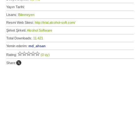
Yayın Tarihi:
Lisans:
Bilinmeyen
Resmi Web Sitesi:
http://trial.alcohol-soft.com/
Şirket Şirketi:
Alcohol Software
Total Downloads:
11.421
Yemin ederim:
md_ahsan
Rating:
(0 oy)
Share: