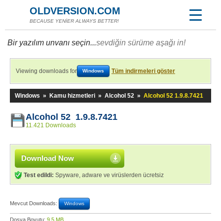
OLDVERSION.COM
BECAUSE YENİER ALWAYS BETTER!
Bir yazılım unvanı seçin...
sevdiğin sürüme aşağı in!
Viewing downloads for
Tüm indirmeleri göster
Windows
Windows
»
Kamu hizmetleri
»
Alcohol 52
»
Alcohol 52 1.9.8.7421
Alcohol 52 1.9.8.7421
11.421 Downloads
Download Now
Test edildi:
Spyware, adware ve virüslerden ücretsiz
Mevcut Downloads:
Windows
Dosya Boyutu:
9,5 MB