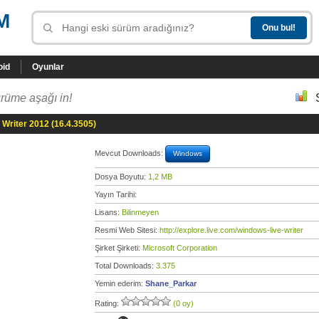
M
oid
Oyunlar
rüme aşağı in!
Writer 2012 (16.4.3505)
Mevcut Downloads:
Windows
Dosya Boyutu:
1,2 MB
Yayın Tarihi:
Lisans:
Bilinmeyen
Resmi Web Sitesi:
http://explore.live.com/windows-live-writer
Şirket Şirketi:
Microsoft Corporation
Total Downloads:
3.375
Yemin ederim:
Shane_Parkar
Rating:
(0 oy)