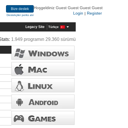
Hoşgeldiniz Guest Guest Guest Guest
Bize destek
Login
Register
|
Destekçiler perks alır
Legacy Site
Türkçe
Stats:
1.949 programın 29.360 sürümü