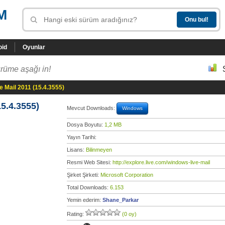
M
oid
Oyunlar
rüme aşağı in!
 Mail 2011 (15.4.3555)
5.4.3555)
Mevcut Downloads:
Windows
Dosya Boyutu:
1,2 MB
Yayın Tarihi:
Lisans:
Bilinmeyen
Resmi Web Sitesi:
http://explore.live.com/windows-live-mail
Şirket Şirketi:
Microsoft Corporation
Total Downloads:
6.153
Yemin ederim:
Shane_Parkar
Rating:
(0 oy)