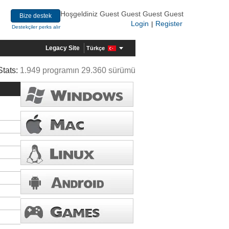
Hoşgeldiniz Guest Guest Guest Guest
Bize destek
Login
Register
|
Destekçiler perks alır
Legacy Site
Türkçe
Stats:
1.949 programın 29.360 sürümü