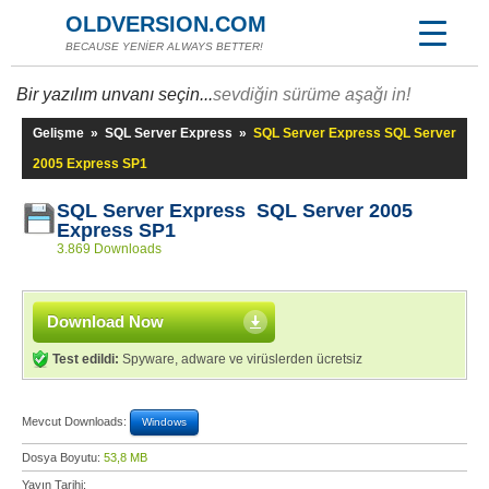
OLDVERSION.COM
BECAUSE YENİER ALWAYS BETTER!
Bir yazılım unvanı seçin...
sevdiğin sürüme aşağı in!
Gelişme
»
SQL Server Express
»
SQL Server Express SQL Server
2005 Express SP1
SQL Server Express SQL Server 2005
Express SP1
3.869 Downloads
Download Now
Test edildi:
Spyware, adware ve virüslerden ücretsiz
Mevcut Downloads:
Windows
Dosya Boyutu:
53,8 MB
Yayın Tarihi: