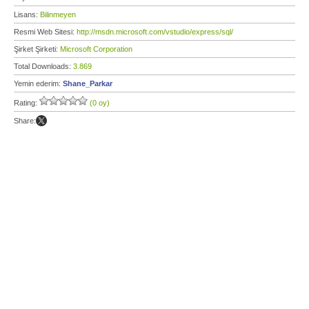
Lisans:
Bilinmeyen
Resmi Web Sitesi:
http://msdn.microsoft.com/vstudio/express/sql/
Şirket Şirketi:
Microsoft Corporation
Total Downloads:
3.869
Yemin ederim:
Shane_Parkar
Rating:
(0 oy)
Share: