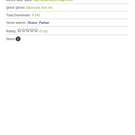
Resmi Web Sitesi:
http://www.store.origin.com
Şirket Şirketi:
Electronic Arts Inc
Total Downloads:
9.242
Yemin ederim:
Shane_Parkar
Rating:
(0 oy)
Share: