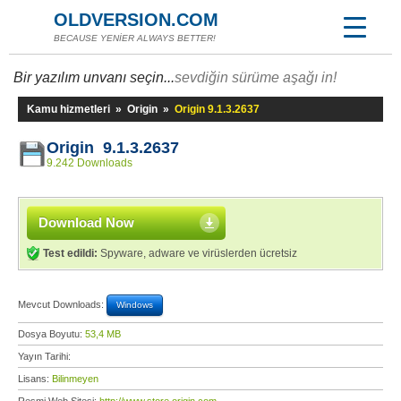
OLDVERSION.COM
BECAUSE YENİER ALWAYS BETTER!
Bir yazılım unvanı seçin...
sevdiğin sürüme aşağı in!
Kamu hizmetleri
»
Origin
»
Origin 9.1.3.2637
Origin 9.1.3.2637
9.242 Downloads
Download Now
Test edildi:
Spyware, adware ve virüslerden ücretsiz
Mevcut Downloads:
Windows
Dosya Boyutu:
53,4 MB
Yayın Tarihi:
Lisans:
Bilinmeyen