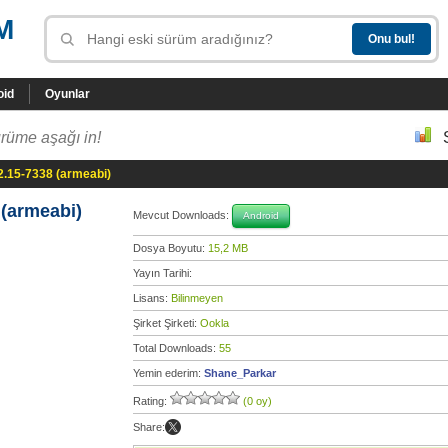
M
oid
Oyunlar
rüme aşağı in!
2.15-7338 (armeabi)
 (armeabi)
Mevcut Downloads:
Android
Dosya Boyutu:
15,2 MB
Yayın Tarihi:
Lisans:
Bilinmeyen
Şirket Şirketi:
Ookla
Total Downloads:
55
Yemin ederim:
Shane_Parkar
Rating:
(0 oy)
Share: