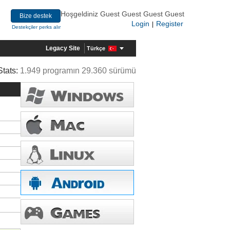
Hoşgeldiniz Guest Guest Guest Guest
Bize destek
Login
Register
|
Destekçiler perks alır
Legacy Site
Türkçe
Stats:
1.949 programın 29.360 sürümü