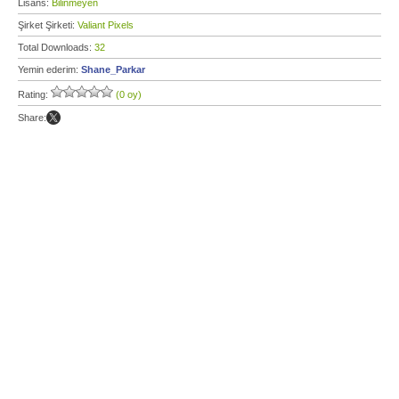
Lisans:
Bilinmeyen
Şirket Şirketi:
Valiant Pixels
Total Downloads:
32
Yemin ederim:
Shane_Parkar
Rating:
(0 oy)
Share: