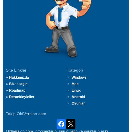
Site Linkleri
Kategori
Hakkımızda
Windows
Bize ulaşın
Mac
Roadmap
Linux
Destekleyiciler
Android
Oyunlar
Takip OldVersion.com
OldVersion.com, programların, sürücülerin ve oyunların eski