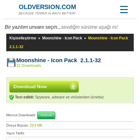
OLDVERSION.COM
BECAUSE YENİER ALWAYS BETTER!
Bir yazılım unvanı seçin...
sevdiğin sürüme aşağı in!
Kişiselleştirme
»
Moonshine - Icon Pack
»
Moonshine - Icon Pack
2.1.1-32
Moonshine - Icon Pack 2.1.1-32
32 Downloads
Download Now
Test edildi:
Spyware, adware ve virüslerden ücretsiz
Mevcut Downloads:
Android
Dosya Boyutu:
29,5 MB
Yayın Tarihi: